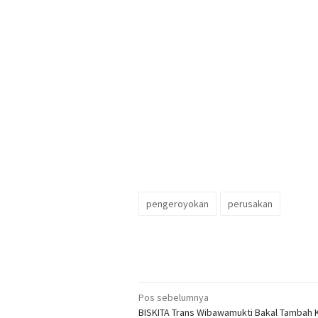
pengeroyokan
perusakan
Navigasi
Pos sebelumnya
BISKITA Trans Wibawamukti Bakal Tambah 