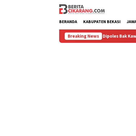
Loncat
ke
konten
BERANDA
KABUPATEN BEKASI
JAW
Diburu
Pasar Baru Cikarang Dipoles Bak Kawasan Braga,
Breaking News