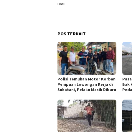
pos
Baru
POS TERKAIT
Polisi Temukan Motor Korban
Pasa
Penipuan Lowongan Kerja di
Bak 
Sukatani, Pelaku Masih Diburu
Peda