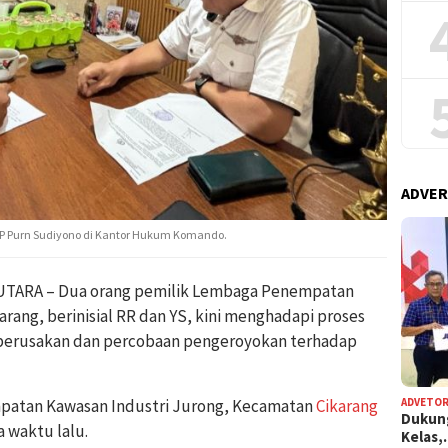
ADVER
KBP Purn Sudiyono di Kantor Hukum Komando.
TARA – Dua orang pemilik Lembaga Penempatan
arang, berinisial RR dan YS, kini menghadapi proses
 perusakan dan percobaan pengeroyokan terhadap
ADVETOR
empatan Kawasan Industri Jurong, Kecamatan
Cikarang
Dukun
 waktu lalu.
Kelas