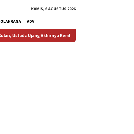
KAMIS, 6 AGUSTUS 2026
OLAHRAGA
ADV
 Ujang Akhirnya Kembali Melihat Motor Kesayangannya
Ke