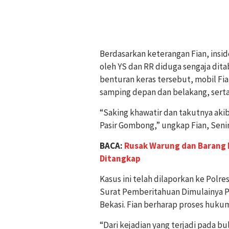
Berdasarkan keterangan Fian, insi
oleh YS dan RR diduga sengaja dita
benturan keras tersebut, mobil Fi
samping depan dan belakang, serta
“Saking khawatir dan takutnya akib
Pasir Gombong,” ungkap Fian, Senin
BACA:
Rusak Warung dan Barang 
Ditangkap
Kasus ini telah dilaporkan ke Polr
Surat Pemberitahuan Dimulainya P
Bekasi. Fian berharap proses huku
“Dari kejadian yang terjadi pada bu