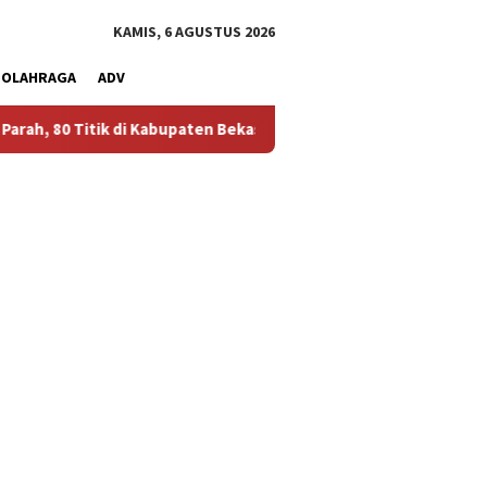
KAMIS, 6 AGUSTUS 2026
OLAHRAGA
ADV
 Kabupaten Bekasi Alami Krisis Air Bersih
Bikin Polusi De