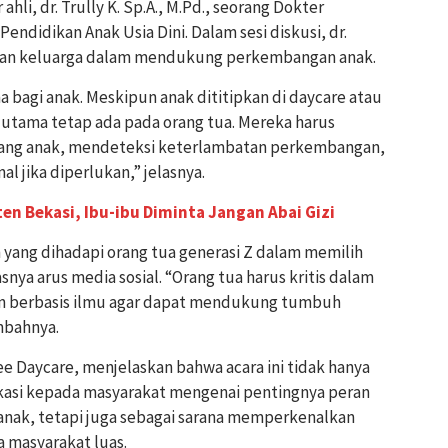
hli, dr. Trully K. Sp.A., M.Pd., seorang Dokter
Pendidikan Anak Usia Dini. Dalam sesi diskusi, dr.
ran keluarga dalam mendukung perkembangan anak.
 bagi anak. Meskipun anak dititipkan di daycare atau
utama tetap ada pada orang tua. Mereka harus
g anak, mendeteksi keterlambatan perkembangan,
l jika diperlukan,” jelasnya.
en Bekasi, Ibu-ibu Diminta Jangan Abai Gizi
n yang dihadapi orang tua generasi Z dalam memilih
snya arus media sosial. “Orang tua harus kritis dalam
dan berbasis ilmu agar dapat mendukung tumbuh
mbahnya.
Bee Daycare, menjelaskan bahwa acara ini tidak hanya
asi kepada masyarakat mengenai pentingnya peran
ak, tetapi juga sebagai sarana memperkenalkan
 masyarakat luas.