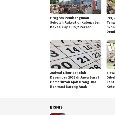
Progres Pembangunan
Perj
Sekolah Rakyat di Kabupaten
Teng
Bekasi Capai 65,2 Persen
Ekon
Demi
Jadwal Libur Sekolah
Sisw
Desember 2025 di Jawa Barat,
Dibe
Pemerintah Ajak Orang Tua
Tent
Rekreasi Bareng Anak
Kete
BISNIS