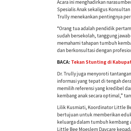
Acara ini menghadirkan narasumber a
Spesialis Anak sekaligus Konsultan 
Trully menekankan pentingnya pe
“Orang tua adalah pendidik pertama
sudah bersekolah, tanggung jawab 
memahami tahapan tumbuh kemban
dan berkonsultasi dengan profesiona
BACA:
Tekan Stunting di Kabupat
Dr. Trully juga menyoroti tantanga
informasi yang tepat di tengah dera
memilih referensi yang kredibel 
kembang anak secara optimal,” ta
Lilik Kusmiati, Koordinator Little 
bertujuan untuk memberikan eduk
keluarga dalam tumbuh kembang an
Little Bee Moeslem Daycare kepada