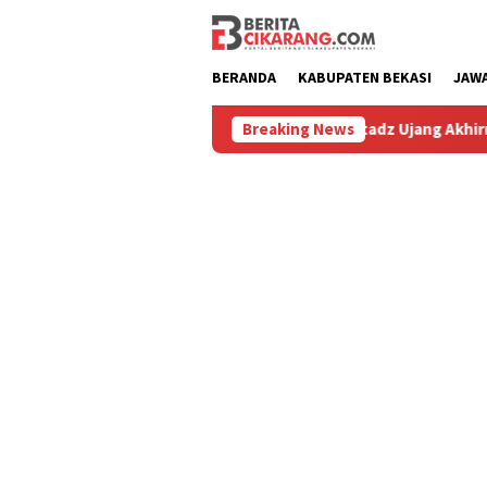
Loncat
ke
konten
BERANDA
KABUPATEN BEKASI
JAW
iburu
Hilang 5 Bulan, Ustadz Ujang Akhirnya Kembali Me
Breaking News