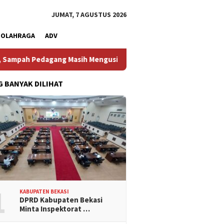
JUMAT, 7 AGUSTUS 2026
OLAHRAGA
ADV
pah Pedagang Masih Mengusik
Hilang 5 Bulan, Ustadz Uja
G BANYAK DILIHAT
1
KABUPATEN BEKASI
DPRD Kabupaten Bekasi
Minta Inspektorat …