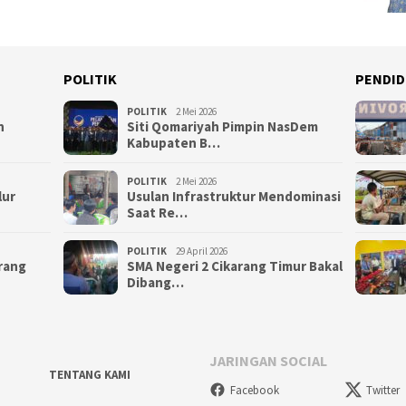
POLITIK
PENDID
POLITIK
2 Mei 2026
n
Siti Qomariyah Pimpin NasDem
Kabupaten B…
POLITIK
2 Mei 2026
lur
Usulan Infrastruktur Mendominasi
Saat Re…
POLITIK
29 April 2026
arang
SMA Negeri 2 Cikarang Timur Bakal
Dibang…
JARINGAN SOCIAL
TENTANG KAMI
Facebook
Twitter