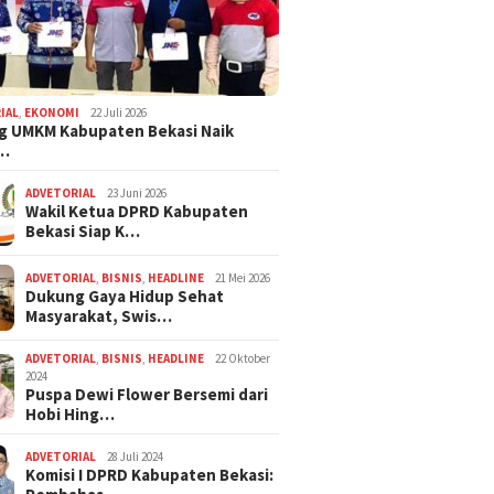
IAL
,
EKONOMI
22 Juli 2026
g UMKM Kabupaten Bekasi Naik
,…
ADVETORIAL
23 Juni 2026
Wakil Ketua DPRD Kabupaten
Bekasi Siap K…
ADVETORIAL
,
BISNIS
,
HEADLINE
21 Mei 2026
Dukung Gaya Hidup Sehat
Masyarakat, Swis…
ADVETORIAL
,
BISNIS
,
HEADLINE
22 Oktober
2024
Puspa Dewi Flower Bersemi dari
Hobi Hing…
ADVETORIAL
28 Juli 2024
Komisi I DPRD Kabupaten Bekasi: