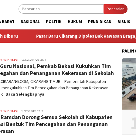
Pencarian
A BARAT
NASIONAL
POLITIK
HUKUM
PENDIDIKAN
BISNIS
ru
Pasar Baru Cikarang Dipoles Bak Kawasan Braga, Sam
PALIN
TEN BEKASI
admin
24 November 2023
 Guru Nasional, Pemkab Bekasi Kukuhkan Tim
egahan dan Penanganan Kekerasan di Sekolah
ACIKARANG.COM, CIKARANG TIMUR – Pemerintah Kabupaten
i mengukuhkan Tim Pencegahan dan Penanganan Kekerasan
 di
Baca Selengkapnya
TEN BEKASI
admin
9 November 2023
 Ramdan Dorong Semua Sekolah di Kabupaten
si Bentuk Tim Pencegahan dan Penanganan
rasan