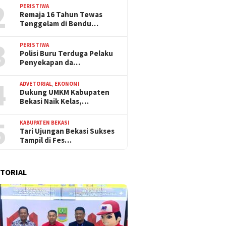
2
PERISTIWA
Remaja 16 Tahun Tewas
Tenggelam di Bendu…
3
PERISTIWA
Polisi Buru Terduga Pelaku
Penyekapan da…
4
ADVETORIAL
,
EKONOMI
Dukung UMKM Kabupaten
Bekasi Naik Kelas,…
5
KABUPATEN BEKASI
Tari Ujungan Bekasi Sukses
Tampil di Fes…
TORIAL