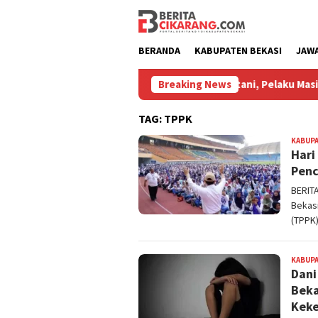
Loncat
ke
konten
BERANDA
KABUPATEN BEKASI
JAW
Korban Penipuan Lowongan Kerja di Sukatani, Pelaku Masih Dibu
Breaking News
TAG:
TPPK
KABUPA
Hari
Penc
BERIT
Bekas
(TPPK)
KABUPA
Dani
Beka
Keke