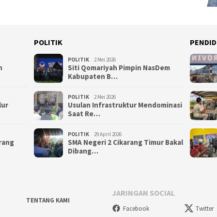
POLITIK
PENDID
POLITIK
2 Mei 2026
n
Siti Qomariyah Pimpin NasDem
Kabupaten B…
POLITIK
2 Mei 2026
lur
Usulan Infrastruktur Mendominasi
Saat Re…
POLITIK
29 April 2026
arang
SMA Negeri 2 Cikarang Timur Bakal
Dibang…
JARINGAN SOCIAL
TENTANG KAMI
Facebook
Twitter