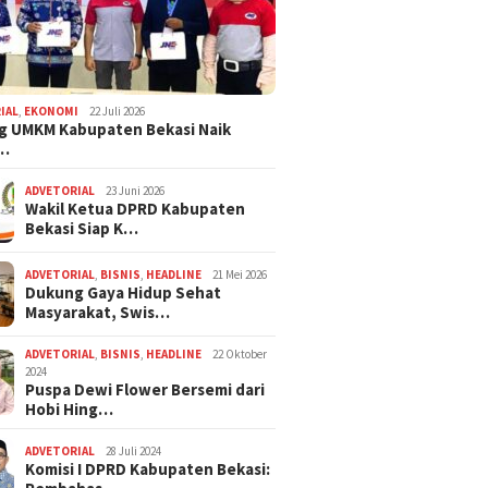
IAL
,
EKONOMI
22 Juli 2026
g UMKM Kabupaten Bekasi Naik
,…
ADVETORIAL
23 Juni 2026
Wakil Ketua DPRD Kabupaten
Bekasi Siap K…
ADVETORIAL
,
BISNIS
,
HEADLINE
21 Mei 2026
Dukung Gaya Hidup Sehat
Masyarakat, Swis…
ADVETORIAL
,
BISNIS
,
HEADLINE
22 Oktober
2024
Puspa Dewi Flower Bersemi dari
Hobi Hing…
ADVETORIAL
28 Juli 2024
Komisi I DPRD Kabupaten Bekasi: