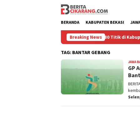
Loncat
ke
konten
BERANDA
KABUPATEN BEKASI
JAW
sayangannya
Kemarau Kian Parah, 80 Titik di Kabupaten Bek
Breaking News
TAG:
BANTAR GEBANG
JAWA B
GP A
Bant
BERIT
kembal
Sele