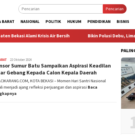
Pencarian
A BARAT
NASIONAL
POLITIK
HUKUM
PENDIDIKAN
BISNIS
asi Alami Krisis Air Bersih
Bikin Polusi Debu, Lima Batch
PALIN
ARAT
admin
22 Oktober 2024
nsor Sumur Batu Sampaikan Aspirasi Keadilan
ar Gebang Kepada Calon Kepala Daerah
ACIKARANG.COM, KOTA BEKASI – Momen Hari Santri Nasional
i menjadi ajang refleksi perjuangan dan aspirasi
Baca
ngkapnya