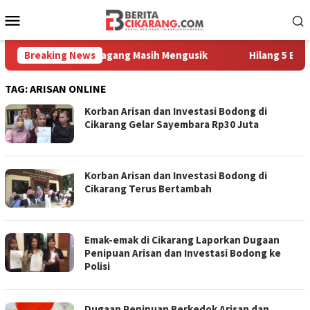
Loncat
Menu
ke
Mobile
konten
raga, Sampah Pedagang Masih Mengusik
Breaking News
Hilang 5 Bulan, U
TAG:
ARISAN ONLINE
Korban Arisan dan Investasi Bodong di
Cikarang Gelar Sayembara Rp30 Juta
Korban Arisan dan Investasi Bodong di
Cikarang Terus Bertambah
Emak-emak di Cikarang Laporkan Dugaan
Penipuan Arisan dan Investasi Bodong ke
Polisi
Dugaan Penipuan Berkedok Arisan dan