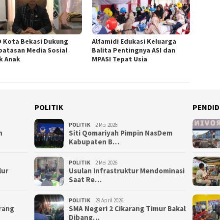
 Kota Bekasi Dukung
Alfamidi Edukasi Keluarga
atasan Media Sosial
Balita Pentingnya ASI dan
k Anak
MPASI Tepat Usia
POLITIK
PENDID
POLITIK
2 Mei 2026
n
Siti Qomariyah Pimpin NasDem
Kabupaten B…
POLITIK
2 Mei 2026
lur
Usulan Infrastruktur Mendominasi
Saat Re…
POLITIK
29 April 2026
arang
SMA Negeri 2 Cikarang Timur Bakal
Dibang…