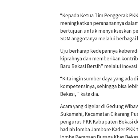
“Kepada Ketua Tim Penggerak PKK 
meningkatkan perananannya dalam 
bertujuan untuk menyukseskan p
SDM anggotanya melalui berbagai ke
Uju berharap kedepannya keberada
kiprahnya dan memberikan kontri
Baru Bekasi Bersih” melalui inovasi
“Kita ingin sumber daya yang ada di
kompetensinya, sehingga bisa leb
Bekasi, ” kata dia.
Acara yang digelar di Gedung Wib
Sukamahi, Kecamatan Cikarang Pusa
pengurus PKK Kabupaten Bekasi de
hadiah lomba Jambore Kader PKK t
lomba Peragaan Busana Khas Bekasi