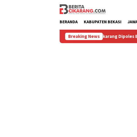
Loncat
ke
konten
BERANDA
KABUPATEN BEKASI
JAW
asih Diburu
Pasar Baru Cikarang Dipoles Bak Kawasan Br
Breaking News