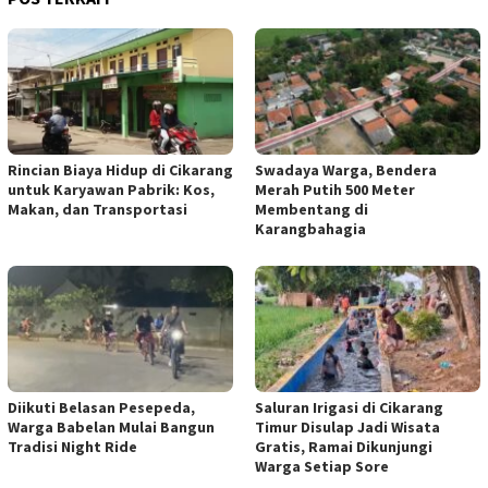
Rincian Biaya Hidup di Cikarang
Swadaya Warga, Bendera
untuk Karyawan Pabrik: Kos,
Merah Putih 500 Meter
Makan, dan Transportasi
Membentang di
Karangbahagia
Diikuti Belasan Pesepeda,
Saluran Irigasi di Cikarang
Warga Babelan Mulai Bangun
Timur Disulap Jadi Wisata
Tradisi Night Ride
Gratis, Ramai Dikunjungi
Warga Setiap Sore