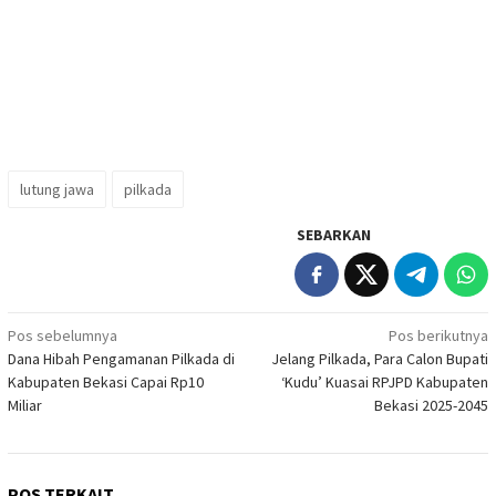
lutung jawa
pilkada
SEBARKAN
Navigasi
Pos sebelumnya
Pos berikutnya
Dana Hibah Pengamanan Pilkada di
Jelang Pilkada, Para Calon Bupati
pos
Kabupaten Bekasi Capai Rp10
‘Kudu’ Kuasai RPJPD Kabupaten
Miliar
Bekasi 2025-2045
POS TERKAIT