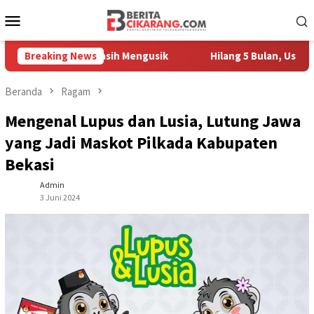
Loncat
Menu
ke
Mobile
konten
Pedagang Masih Mengusik
Breaking News
Hilang 5 Bulan, Ustadz Ujang A
Beranda
Ragam
Mengenal Lupus dan Lusia, Lutung Jawa
yang Jadi Maskot Pilkada Kabupaten
Bekasi
Admin
3 Juni 2024