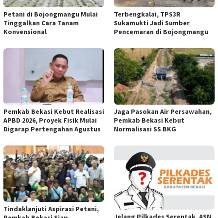
Petani di Bojongmangu Mulai
Terbengkalai, TPS3R
Tinggalkan Cara Tanam
Sukamukti Jadi Sumber
Konvensional
Pencemaran di Bojongmangu
Pemkab Bekasi Kebut Realisasi
Jaga Pasokan Air Persawahan,
APBD 2026, Proyek Fisik Mulai
Pemkab Bekasi Kebut
Digarap Pertengahan Agustus
Normalisasi SS BKG
Tindaklanjuti Aspirasi Petani,
Jelang Pilkades Serentak, ASN
Pemkab Bekasi Siap