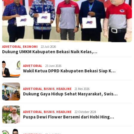
ADVETORIAL
,
EKONOMI
22 Juli 2026
Dukung UMKM Kabupaten Bekasi Naik Kelas,…
ADVETORIAL
23 Juni 2026
Wakil Ketua DPRD Kabupaten Bekasi Siap K…
ADVETORIAL
,
BISNIS
,
HEADLINE
21 Mei 2026
Dukung Gaya Hidup Sehat Masyarakat, Swis…
ADVETORIAL
,
BISNIS
,
HEADLINE
22 Oktober 2024
Puspa Dewi Flower Bersemi dari Hobi Hing…