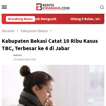
Loncat
Menu
ke
Mobile
konten
edagang Masih Mengusik
Breaking News
Hilang 5 Bulan, Ustadz Ujang A
Beranda
Kabupaten Bekasi
Kabupaten Bekasi Catat 10 Ribu Kasus
TBC, Terbesar ke 4 di Jabar
Admin
15 September 2023