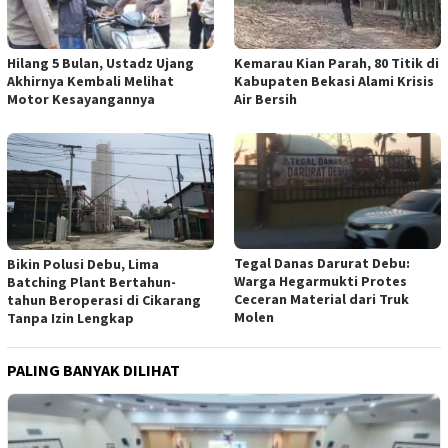
Hilang 5 Bulan, Ustadz Ujang
Kemarau Kian Parah, 80 Titik di
Akhirnya Kembali Melihat
Kabupaten Bekasi Alami Krisis
Motor Kesayangannya
Air Bersih
Tegal Danas Darurat Debu:
Bikin Polusi Debu, Lima
Warga Hegarmukti Protes
Batching Plant Bertahun-
Ceceran Material dari Truk
tahun Beroperasi di Cikarang
Molen
Tanpa Izin Lengkap
PALING BANYAK DILIHAT