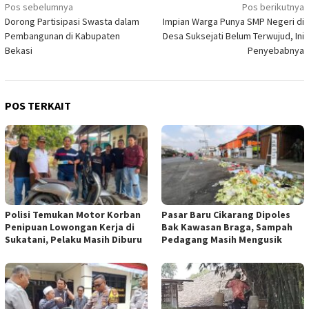
Navigasi
Pos sebelumnya
Pos berikutnya
Dorong Partisipasi Swasta dalam
Impian Warga Punya SMP Negeri di
pos
Pembangunan di Kabupaten
Desa Suksejati Belum Terwujud, Ini
Bekasi
Penyebabnya
POS TERKAIT
Polisi Temukan Motor Korban
Pasar Baru Cikarang Dipoles
Penipuan Lowongan Kerja di
Bak Kawasan Braga, Sampah
Sukatani, Pelaku Masih Diburu
Pedagang Masih Mengusik