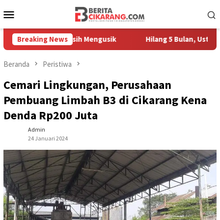
Loncat
Menu
ke
Mobile
konten
edagang Masih Mengusik
Breaking News
Hilang 5 Bulan, Ustadz Ujang Ak
Beranda
Peristiwa
Cemari Lingkungan, Perusahaan
Pembuang Limbah B3 di Cikarang Kena
Denda Rp200 Juta
Admin
24 Januari 2024