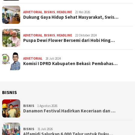
ADVETORIAL
,
BISNIS
,
HEADLINE
21 Mei 2026
Dukung Gaya Hidup Sehat Masyarakat, Swis…
ADVETORIAL
,
BISNIS
,
HEADLINE
22 Oktober 2024
Puspa Dewi Flower Bersemi dari Hobi Hing…
ADVETORIAL
28 Juli 2024
Komisi I DPRD Kabupaten Bekasi: Pembahas…
BISNIS
BISNIS
1 Agustus 2026
Danamon Festival Hadirkan Keceriaan dan …
BISNIS
31 Juli 2026
Alfamidi Salurkan 6.000 Telur untuk Duku…