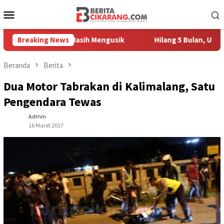
Loncat
Menu
ke
Mobile
konten
 Pedagang Masih Mengusik
Breaking News
Hilang 5 Bulan, Ustadz Ujang 
Beranda
Berita
Dua Motor Tabrakan di Kalimalang, Satu
Pengendara Tewas
Admin
16 Maret 2017