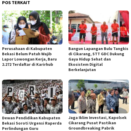
POS TERKAIT
Perusahaan di Kabupaten
Bangun Lapangan Bulu Tangkis
Bekasi Belum Patuh Wajib
di Cikarang, STT GDC Dukung
Lapor Lowongan Kerja, Baru
Gaya Hidup Sehat dan
2.272 Terdaftar di Karirhub
Ekosistem Digital
Berkelanjutan
Jaga Iklim Investasi, Kapolsek
Dewan Pendidikan Kabupaten
Cikarang Pusat Pastikan
Bekasi Soroti Urgensi Raperda
Groundbreaking Pabrik
Perlindungan Guru