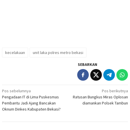
kecelakaan
unit laka polres metro bekasi
SEBARKAN
Navigasi
Pos sebelumnya
Pos berikutnya
Pengadaan IT di Lima Puskesmas
Ratusan Bungkus Miras Oplosan
pos
Pembantu Jadi Ajang Bancakan
diamankan Polsek Tambun
Oknum Dinkes Kabupaten Bekasi?