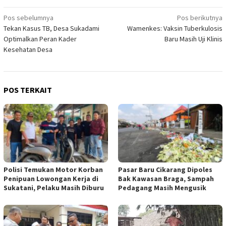
Navigasi
Pos sebelumnya
Pos berikutnya
Tekan Kasus TB, Desa Sukadami
Wamenkes: Vaksin Tuberkulosis
pos
Optimalkan Peran Kader
Baru Masih Uji Klinis
Kesehatan Desa
POS TERKAIT
Polisi Temukan Motor Korban
Pasar Baru Cikarang Dipoles
Penipuan Lowongan Kerja di
Bak Kawasan Braga, Sampah
Sukatani, Pelaku Masih Diburu
Pedagang Masih Mengusik