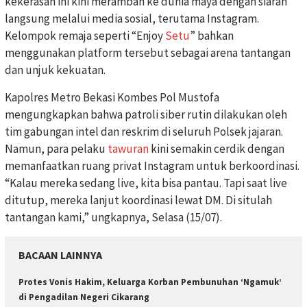
kekerasan ini kini merambah ke dunia maya dengan siaran
langsung melalui media sosial, terutama Instagram.
Kelompok remaja seperti “Enjoy
Setu
” bahkan
menggunakan platform tersebut sebagai arena tantangan
dan unjuk kekuatan.
Kapolres Metro Bekasi Kombes Pol Mustofa
mengungkapkan bahwa patroli siber rutin dilakukan oleh
tim gabungan intel dan reskrim di seluruh Polsek jajaran.
Namun, para pelaku
tawuran
kini semakin cerdik dengan
memanfaatkan ruang privat Instagram untuk berkoordinasi.
“Kalau mereka sedang live, kita bisa pantau. Tapi saat live
ditutup, mereka lanjut koordinasi lewat DM. Di situlah
tantangan kami,” ungkapnya, Selasa (15/07).
BACAAN LAINNYA
Protes Vonis Hakim, Keluarga Korban Pembunuhan ‘Ngamuk’
di Pengadilan Negeri Cikarang