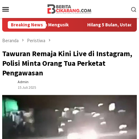
Loncat
Menu
ke
Mobile
konten
gang Masih Mengusik
Breaking News
Hilang 5 Bulan, Ustadz Ujang Akhir
Beranda
Peristiwa
Tawuran Remaja Kini Live di Instagram,
Polisi Minta Orang Tua Perketat
Pengawasan
Admin
15 Juli 2025