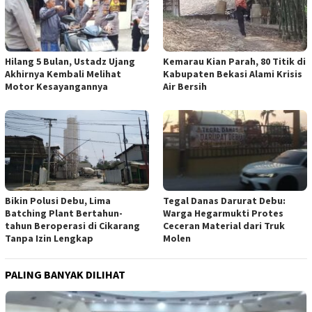
Hilang 5 Bulan, Ustadz Ujang
Kemarau Kian Parah, 80 Titik di
Akhirnya Kembali Melihat
Kabupaten Bekasi Alami Krisis
Motor Kesayangannya
Air Bersih
Tegal Danas Darurat Debu:
Bikin Polusi Debu, Lima
Warga Hegarmukti Protes
Batching Plant Bertahun-
Ceceran Material dari Truk
tahun Beroperasi di Cikarang
Molen
Tanpa Izin Lengkap
PALING BANYAK DILIHAT