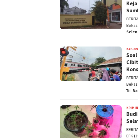
Keja
Sum
BERIT
Bekas
Sele
KABUPA
Soal
Cibi
Kons
BERIT
Bekas
Tol
Ba
KRIMI
Budi
Sela
BERIT
EFK (