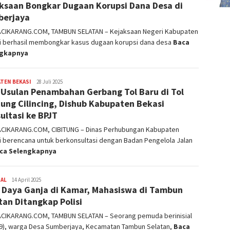
ksaan Bongkar Dugaan Korupsi Dana Desa di
berjaya
ACIKARANG.COM, TAMBUN SELATAN – Kejaksaan Negeri Kabupaten
i berhasil membongkar kasus dugaan korupsi dana desa
Baca
ngkapnya
TEN BEKASI
admin
28 Juli 2025
 Usulan Penambahan Gerbang Tol Baru di Tol
tung Cilincing, Dishub Kabupaten Bekasi
ultasi ke BPJT
ACIKARANG.COM, CIBITUNG – Dinas Perhubungan Kabupaten
i berencana untuk berkonsultasi dengan Badan Pengelola Jalan
ca Selengkapnya
NAL
admin
14 April 2025
 Daya Ganja di Kamar, Mahasiswa di Tambun
tan Ditangkap Polisi
ACIKARANG.COM, TAMBUN SELATAN – Seorang pemuda berinisial
19), warga Desa Sumberjaya, Kecamatan Tambun Selatan,
Baca