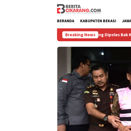
Loncat
ke
konten
BERANDA
KABUPATEN BEKASI
JAW
asih Diburu
Pasar Baru Cikarang Dipoles Bak Kawasan Br
Breaking News