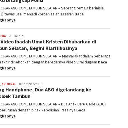
ku Ditangkap Polisi
ACIKARANG.COM, TAMBUN SELATAN – Seorang remaja berinisial
1) tewas usai menjadi korban salah sasaran
Baca
ngkapnya
TIWA
admin
21 Juni 2023
l Video Ibadah Umat Kristen Dibubarkan di
un Selatan, Begini Klarifikasinya
ACIKARANG.COM, TAMBUN SELATAN – Masyarakat dalam beberapa
erakhir dihebohkan dengan beredarnya video viral dugaan
Baca
ngkapnya
,
KRIMINAL
admin
18 September 2016
ng Handphone, Dua ABG digelandang ke
olsek Tambun
ACIKARANG.COM, TAMBUN SELATAN – Dua Anak Baru Gede (ABG)
berurusan dengan pihak kepolisian. Pasalnya
Baca
ngkapnya