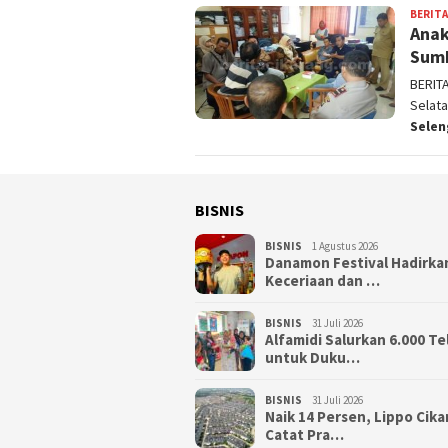
BERITA
Anak
Sumb
BERIT
Selat
Sele
BISNIS
BISNIS
1 Agustus 2026
Danamon Festival Hadirka
Keceriaan dan …
BISNIS
31 Juli 2026
Alfamidi Salurkan 6.000 Te
untuk Duku…
BISNIS
31 Juli 2026
Naik 14 Persen, Lippo Cik
Catat Pra…