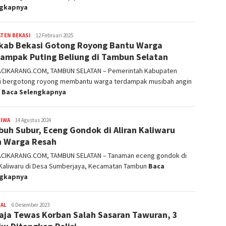
ngkapnya
TEN BEKASI
admin
12 Februari 2025
ab Bekasi Gotong Royong Bantu Warga
ampak Puting Beliung di Tambun Selatan
ACIKARANG.COM, TAMBUN SELATAN – Pemerintah Kabupaten
i bergotong royong membantu warga terdampak musibah angin
g
Baca Selengkapnya
TIWA
admin
14 Agustus 2024
uh Subur, Eceng Gondok di Aliran Kaliwaru
n Warga Resah
ACIKARANG.COM, TAMBUN SELATAN – Tanaman eceng gondok di
n Kaliwaru di Desa Sumberjaya, Kecamatan Tambun
Baca
ngkapnya
NAL
admin
6 Desember 2023
ja Tewas Korban Salah Sasaran Tawuran, 3