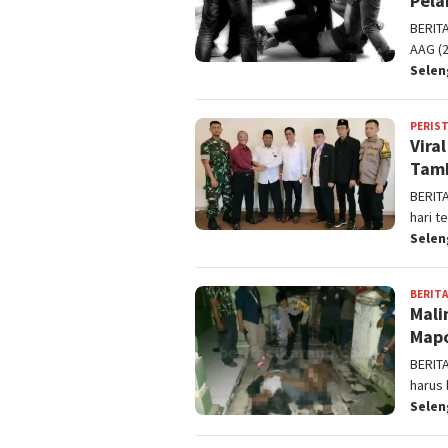
Pela
BERIT
AAG (2
Sele
PERIS
Vira
Tamb
BERIT
hari t
Sele
BERITA
Mali
Map
BERIT
harus 
Sele