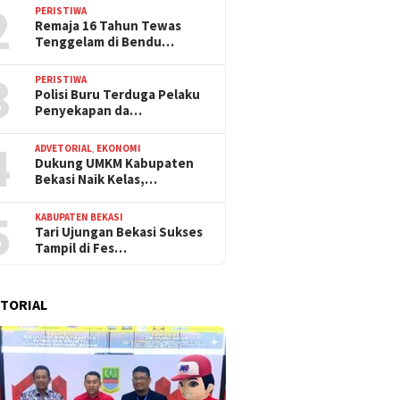
2
PERISTIWA
Remaja 16 Tahun Tewas
Tenggelam di Bendu…
3
PERISTIWA
Polisi Buru Terduga Pelaku
Penyekapan da…
4
ADVETORIAL
,
EKONOMI
Dukung UMKM Kabupaten
Bekasi Naik Kelas,…
5
KABUPATEN BEKASI
Tari Ujungan Bekasi Sukses
Tampil di Fes…
TORIAL