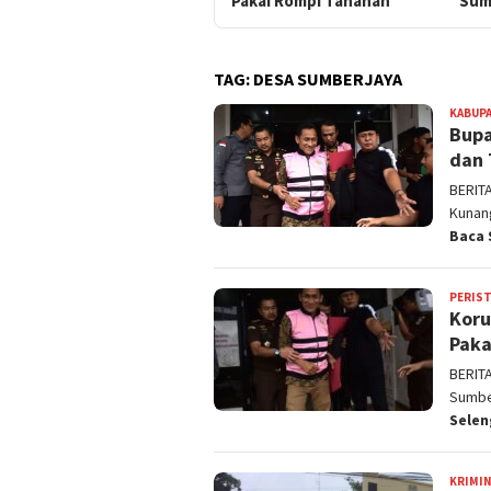
Pakai Rompi Tahanan
Sum
TAG:
DESA SUMBERJAYA
KABUPA
Bupa
dan 
BERIT
Kunan
Baca 
PERIS
Koru
Paka
BERIT
Sumber
Sele
KRIMI