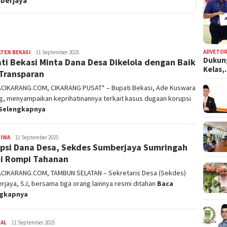
berjaya
ADVETOR
TEN BEKASI
admin
11 September 2025
Dukun
ti Bekasi Minta Dana Desa Dikelola dengan Baik
Kelas
Transparan
ACIKARANG.COM, CIKARANG PUSAT* – Bupati Bekasi, Ade Kuswara
g, menyampaikan keprihatinannya terkait kasus dugaan korupsi
Selengkapnya
TIWA
admin
11 September 2025
psi Dana Desa, Sekdes Sumberjaya Sumringah
i Rompi Tahanan
ACIKARANG.COM, TAMBUN SELATAN – Sekretaris Desa (Sekdes)
jaya, SJ, bersama tiga orang lainnya resmi ditahan
Baca
ngkapnya
NAL
admin
11 September 2025