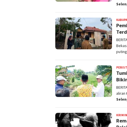
Sele
KABUPA
Pemk
Terd
BERIT
Bekas
putin
PERIS
Tumb
Biki
BERIT
alira
Sele
KRIMI
Rema