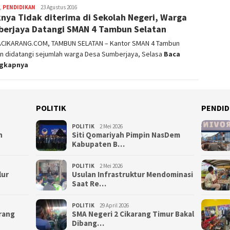
,
PENDIDIKAN
admin
23 Agustus 2016
nya Tidak diterima di Sekolah Negeri, Warga
erjaya Datangi SMAN 4 Tambun Selatan
ACIKARANG.COM, TAMBUN SELATAN – Kantor SMAN 4 Tambun
an didatangi sejumlah warga Desa Sumberjaya, Selasa
Baca
ngkapnya
POLITIK
PENDID
POLITIK
2 Mei 2026
n
Siti Qomariyah Pimpin NasDem
Kabupaten B…
POLITIK
2 Mei 2026
lur
Usulan Infrastruktur Mendominasi
Saat Re…
POLITIK
29 April 2026
arang
SMA Negeri 2 Cikarang Timur Bakal
Dibang…