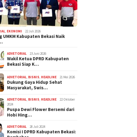
IAL
,
EKONOMI
22 Juli 2026
g UMKM Kabupaten Bekasi Naik
,…
ADVETORIAL
23 Juni 2026
Wakil Ketua DPRD Kabupaten
Bekasi Siap K…
ADVETORIAL
,
BISNIS
,
HEADLINE
21 Mei 2026
Dukung Gaya Hidup Sehat
Masyarakat, Swis…
ADVETORIAL
,
BISNIS
,
HEADLINE
22 Oktober
2024
Puspa Dewi Flower Bersemi dari
Hobi Hing…
ADVETORIAL
28 Juli 2024
Komisi I DPRD Kabupaten Bekasi: