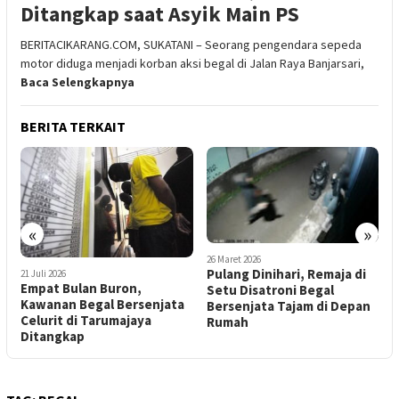
Ditangkap saat Asyik Main PS
BERITACIKARANG.COM, SUKATANI – Seorang pengendara sepeda
motor diduga menjadi korban aksi begal di Jalan Raya Banjarsari,
Baca Selengkapnya
BERITA TERKAIT
«
»
26 Maret 2026
16 Januari 2026
2
Pulang Dinihari, Remaja di
2 Begal di Mutiara Gading
P
Setu Disatroni Begal
City Babelan Diciduk Polisi,
N
Bersenjata Tajam di Depan
3 Buron
P
Rumah