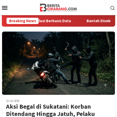
Loncat
Menu
ke
Mobile
konten
ntingnya Solusi Berbasis Data
Breaking News
Bantah Disebut Arogan, K
22 Juli 2026
Aksi Begal di Sukatani: Korban
Ditendang Hingga Jatuh, Pelaku