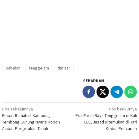
babelan
tenggelam
tim sar
SEBARKAN
Navigasi
Pos sebelumnya
Pos berikutnya
Empat Rumah di Kampung
Pria Paruh Baya Tenggelam di Kali
pos
Tembong Gunung Nyaris Roboh
CBL, Jasad Ditemukan di Hari
Akibat Pergerakan Tanah
Kedua Pencarian