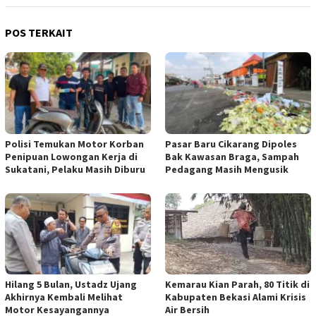
POS TERKAIT
Polisi Temukan Motor Korban
Pasar Baru Cikarang Dipoles
Penipuan Lowongan Kerja di
Bak Kawasan Braga, Sampah
Sukatani, Pelaku Masih Diburu
Pedagang Masih Mengusik
Hilang 5 Bulan, Ustadz Ujang
Kemarau Kian Parah, 80 Titik di
Akhirnya Kembali Melihat
Kabupaten Bekasi Alami Krisis
Motor Kesayangannya
Air Bersih