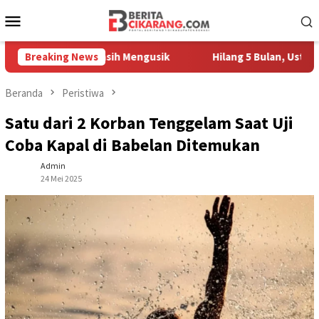
Loncat
Menu
ke
Mobile
konten
 Pedagang Masih Mengusik
Breaking News
Hilang 5 Bulan, Ustadz Ujang 
Beranda
Peristiwa
Satu dari 2 Korban Tenggelam Saat Uji
Coba Kapal di Babelan Ditemukan
Admin
24 Mei 2025