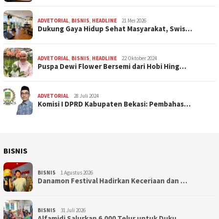
ADVETORIAL
,
BISNIS
,
HEADLINE
21 Mei 2026
Dukung Gaya Hidup Sehat Masyarakat, Swis…
ADVETORIAL
,
BISNIS
,
HEADLINE
22 Oktober 2024
Puspa Dewi Flower Bersemi dari Hobi Hing…
ADVETORIAL
28 Juli 2024
Komisi I DPRD Kabupaten Bekasi: Pembahas…
BISNIS
BISNIS
1 Agustus 2026
Danamon Festival Hadirkan Keceriaan dan …
BISNIS
31 Juli 2026
Alfamidi Salurkan 6.000 Telur untuk Duku…