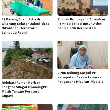
27 Pasang Suami Istri di
Rincian Bonus yang Diberikan
Cikarang Selatan Jalani Isbat
Pemkab Bekasi untuk Atlet
Nikah! Sah, Tercatat di
dan Pelatih Berprestasi
Lembaga Resmi
DPRD Dukung Satpol PP
Kabupaten Bekasi Laporkan
Pengusaha Hiburan ‘Mbalelo’
Relokasi Rumah Korban
Longsor Sungai Cipamingkis
Masih Tunggu Peraturan
Bupati