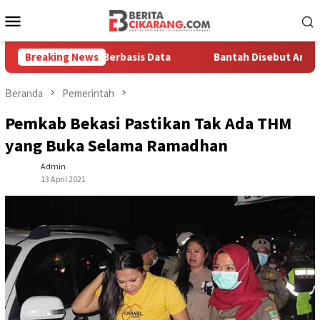
Loncat
Menu
ke
Mobile
konten
a Solusi Berbasis Data
Breaking News
Bantah Disebut Arogan, Kuasa Hu
Beranda
Pemerintah
Pemkab Bekasi Pastikan Tak Ada THM
yang Buka Selama Ramadhan
Admin
13 April 2021