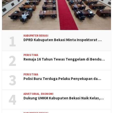
1
KABUPATEN BEKASI
DPRD Kabupaten Bekasi Minta Inspektorat …
2
PERISTIWA
Remaja 16 Tahun Tewas Tenggelam di Bendu…
3
PERISTIWA
Polisi Buru Terduga Pelaku Penyekapan da…
4
ADVETORIAL
,
EKONOMI
Dukung UMKM Kabupaten Bekasi Naik Kelas,…