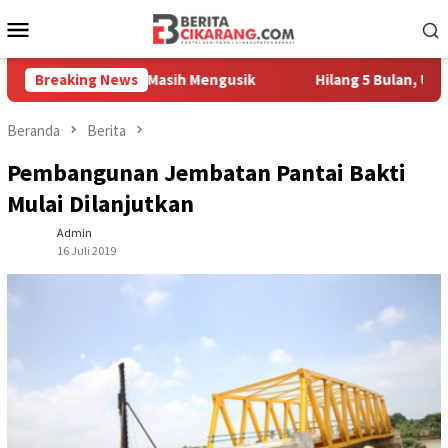
Loncat
Menu
ke
Mobile
konten
h Pedagang Masih Mengusik
Breaking News
Hilang 5 Bulan, Ustadz Ujang
Beranda
Berita
Pembangunan Jembatan Pantai Bakti
Mulai Dilanjutkan
Admin
16 Juli 2019