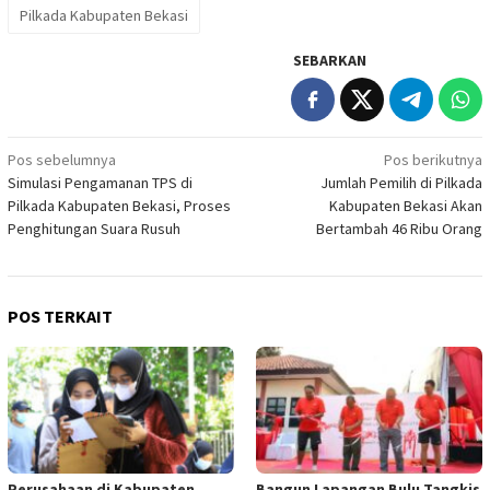
Pilkada Kabupaten Bekasi
SEBARKAN
Navigasi
Pos sebelumnya
Pos berikutnya
Simulasi Pengamanan TPS di
Jumlah Pemilih di Pilkada
pos
Pilkada Kabupaten Bekasi, Proses
Kabupaten Bekasi Akan
Penghitungan Suara Rusuh
Bertambah 46 Ribu Orang
POS TERKAIT
Perusahaan di Kabupaten
Bangun Lapangan Bulu Tangkis