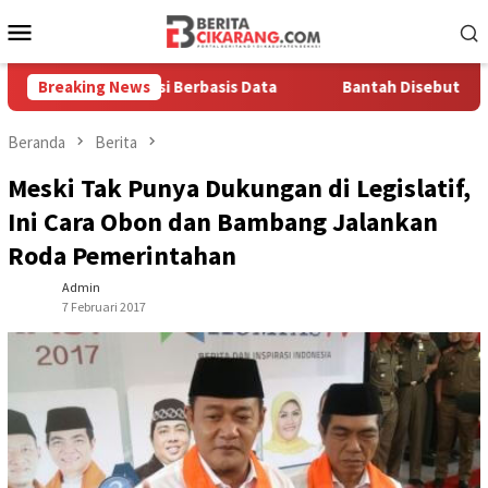
Loncat
Menu
ke
Mobile
konten
nya Solusi Berbasis Data
Breaking News
Bantah Disebut Arogan, Kuasa 
Beranda
Berita
Meski Tak Punya Dukungan di Legislatif,
Ini Cara Obon dan Bambang Jalankan
Roda Pemerintahan
Admin
7 Februari 2017