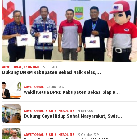
ADVETORIAL
,
EKONOMI
22 Juli 2026
Dukung UMKM Kabupaten Bekasi Naik Kelas,…
ADVETORIAL
23 Juni 2026
Wakil Ketua DPRD Kabupaten Bekasi Siap K…
ADVETORIAL
,
BISNIS
,
HEADLINE
21 Mei 2026
Dukung Gaya Hidup Sehat Masyarakat, Swis…
ADVETORIAL
,
BISNIS
,
HEADLINE
22 Oktober 2024