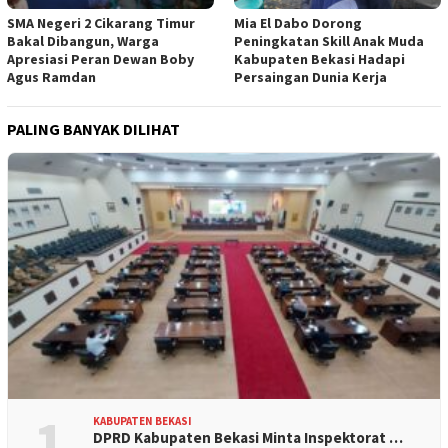
SMA Negeri 2 Cikarang Timur
Mia El Dabo Dorong
Bakal Dibangun, Warga
Peningkatan Skill Anak Muda
Apresiasi Peran Dewan Boby
Kabupaten Bekasi Hadapi
Agus Ramdan
Persaingan Dunia Kerja
PALING BANYAK DILIHAT
1
KABUPATEN BEKASI
DPRD Kabupaten Bekasi Minta Inspektorat …