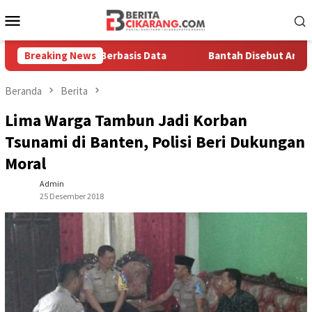
Loncat
Menu
ke
Mobile
konten
a Solusi Berbasis Data
Breaking News
Bantah Disebut Arogan, Kuasa Hu
Beranda
Berita
Lima Warga Tambun Jadi Korban
Tsunami di Banten, Polisi Beri Dukungan
Moral
Admin
25 Desember 2018