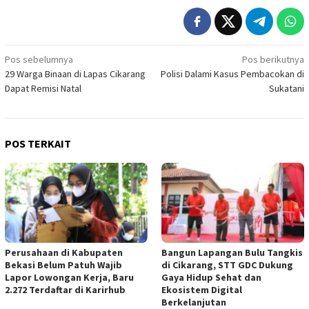
Navigasi
Pos sebelumnya
Pos berikutnya
29 Warga Binaan di Lapas Cikarang
Polisi Dalami Kasus Pembacokan di
pos
Dapat Remisi Natal
Sukatani
POS TERKAIT
Perusahaan di Kabupaten
Bangun Lapangan Bulu Tangkis
Bekasi Belum Patuh Wajib
di Cikarang, STT GDC Dukung
Lapor Lowongan Kerja, Baru
Gaya Hidup Sehat dan
2.272 Terdaftar di Karirhub
Ekosistem Digital
Berkelanjutan