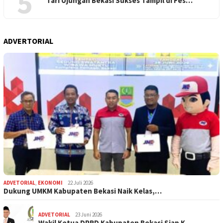
5
Tari Ujungan Bekasi Sukses Tampil di Fes…
ADVERTORIAL
ADVETORIAL
,
EKONOMI
22 Juli 2026
Dukung UMKM Kabupaten Bekasi Naik Kelas,…
ADVETORIAL
23 Juni 2026
Wakil Ketua DPRD Kabupaten Bekasi Siap K…