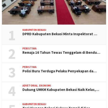
1
KABUPATEN BEKASI
DPRD Kabupaten Bekasi Minta Inspektorat …
2
PERISTIWA
Remaja 16 Tahun Tewas Tenggelam di Bendu…
3
PERISTIWA
Polisi Buru Terduga Pelaku Penyekapan da…
4
ADVETORIAL
,
EKONOMI
Dukung UMKM Kabupaten Bekasi Naik Kelas,…
KABUPATEN BEKASI