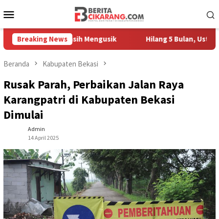
Loncat
Menu
ke
Mobile
konten
Pedagang Masih Mengusik
Breaking News
Hilang 5 Bulan, Ustadz Ujang A
Beranda
Kabupaten Bekasi
Rusak Parah, Perbaikan Jalan Raya
Karangpatri di Kabupaten Bekasi
Dimulai
Admin
14 April 2025