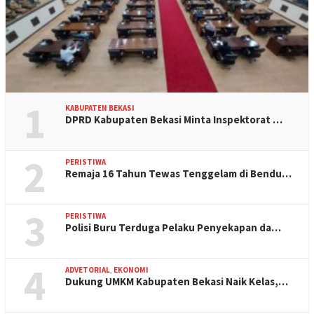
1
KABUPATEN BEKASI
DPRD Kabupaten Bekasi Minta Inspektorat …
2
PERISTIWA
Remaja 16 Tahun Tewas Tenggelam di Bendu…
3
PERISTIWA
Polisi Buru Terduga Pelaku Penyekapan da…
4
ADVETORIAL
,
EKONOMI
Dukung UMKM Kabupaten Bekasi Naik Kelas,…