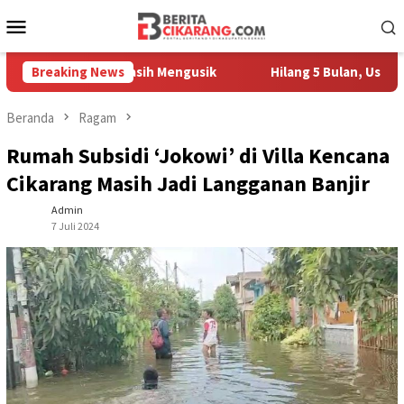
Loncat
Menu
ke
Mobile
konten
Pedagang Masih Mengusik
Breaking News
Hilang 5 Bulan, Ustadz Ujang A
Beranda
Ragam
Rumah Subsidi ‘Jokowi’ di Villa Kencana
Cikarang Masih Jadi Langganan Banjir
Admin
7 Juli 2024