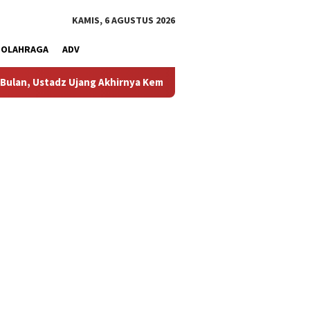
KAMIS, 6 AGUSTUS 2026
OLAHRAGA
ADV
dz Ujang Akhirnya Kembali Melihat Motor Kesayangannya
K