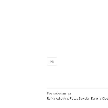
IKN
Navigasi
Pos sebelumnya
Rafka Adiputra, Putus Sekolah Karena Obe
pos