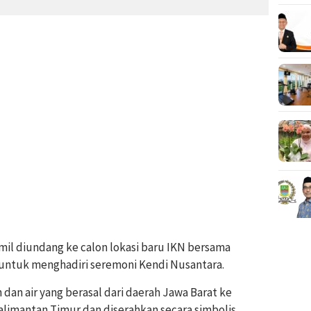
il diundang ke calon lokasi baru IKN bersama
a untuk menghadiri seremoni Kendi Nusantara.
an air yang berasal dari daerah Jawa Barat ke
limantan Timur dan diserahkan secara simbolis