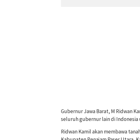
Gubernur Jawa Barat, M Ridwan Kam
seluruh gubernur lain di Indonesi
Ridwan Kamil akan membawa tanah d
Kabupaten Penajam Paser Utara, Ka