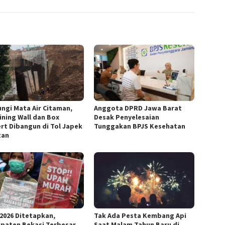
ungi Mata Air Citaman,
Anggota DPRD Jawa Barat
ining Wall dan Box
Desak Penyelesaian
ert Dibangun di Tol Japek
Tunggakan BPJS Kesehatan
tan
2026 Ditetapkan,
Tak Ada Pesta Kembang Api
paten Bekasi Terbesar
Saat Malam Tahun Baru di