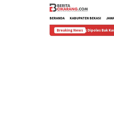
Loncat
ke
konten
BERANDA
KABUPATEN BEKASI
JAW
 Diburu
Pasar Baru Cikarang Dipoles Bak Kawasan Braga
Breaking News