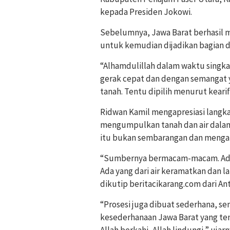
kepada Presiden Jokowi.
Sebelumnya, Jawa Barat berhasil 
untuk kemudian dijadikan bagian 
“Alhamdulillah dalam waktu singka
gerak cepat dan dengan semangat y
tanah. Tentu dipilih menurut kearif
Ridwan Kamil mengapresiasi langka
mengumpulkan tanah dan air dalam 
itu bukan sembarangan dan mengan
“Sumbernya bermacam-macam. Ada ya
Ada yang dari air keramatkan dan la
dikutip beritacikarang.com dari Ant
“Prosesi juga dibuat sederhana, s
kesederhanaan Jawa Barat yang tent
Allah berkahi, Allah lindungi,” ujarn