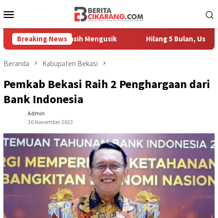
Loncat
Menu
ke
Mobile
konten
edagang Masih Mengusik
Breaking News
Hilang 5 Bulan, Ustadz Ujang Ak
Beranda
Kabupaten Bekasi
Pemkab Bekasi Raih 2 Penghargaan dari
Bank Indonesia
Admin
30 November 2023