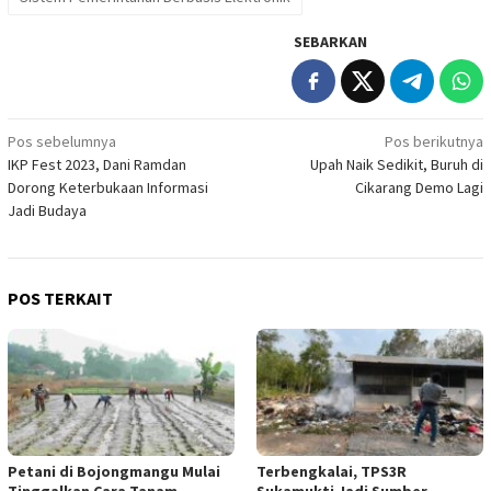
SEBARKAN
Navigasi
Pos sebelumnya
Pos berikutnya
IKP Fest 2023, Dani Ramdan
Upah Naik Sedikit, Buruh di
pos
Dorong Keterbukaan Informasi
Cikarang Demo Lagi
Jadi Budaya
POS TERKAIT
Petani di Bojongmangu Mulai
Terbengkalai, TPS3R
Tinggalkan Cara Tanam
Sukamukti Jadi Sumber