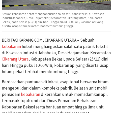
Sebuah kebakaran hebat menghanguskan salah satu pabrik tekstil di Kawasan
Industri Jababeka, Desa Harjamekar, Kecamatan Cikarang Utara, Kabupaten
Bekasi, pada Selasa (25/11) dini hari. Hingga pukul 10.00 WIB, kobaran api yang
disertai asap hitam pekat terlihat membumbung tinggi.
BERITACIKARANG.COM, CIKARANG UTARA – Sebuah
kebakaran
hebat menghanguskan salah satu pabrik tekstil
di Kawasan Industri Jababeka, Desa Harjamekar, Kecamatan
Cikarang Utara
, Kabupaten Bekasi, pada Selasa (25/11) dini
hari. Hingga pukul 10.00 WIB, kobaran api yang disertai asap
hitam pekat terlihat membumbung tinggi.
Berdasarkan pantauan di lokasi, asap tebal berwarna hitam
mengepul dari dalam kompleks pabrik. Belasan unit mobil
pemadam
kebakaran
dikerahkan untuk memadamkan api,
termasuk tujuh unit dari Dinas Pemadam Kebakaran
Kabupaten Bekasi serta bantuan empat hingga lima unit