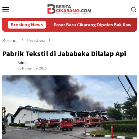
Loncat
Menu
ke
Mobile
konten
Diburu
Breaking News
Pasar Baru Cikarang Dipoles Bak Kawasan Braga,
Beranda
Peristiwa
Pabrik Tekstil di Jababeka Dilalap Api
Admin
25 November 2025