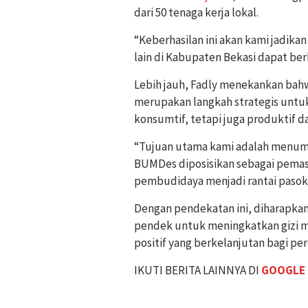
dari 50 tenaga kerja lokal.
“Keberhasilan ini akan kami jadik
lain di Kabupaten Bekasi dapat be
Lebih jauh, Fadly menekankan bahw
merupakan langkah strategis untuk 
konsumtif, tetapi juga produktif d
“Tujuan utama kami adalah menumb
BUMDes diposisikan sebagai pemas
pembudidaya menjadi rantai paso
Dengan pendekatan ini, diharapkan
pendek untuk meningkatkan gizi 
positif yang berkelanjutan bagi p
IKUTI BERITA LAINNYA DI
GOOGLE