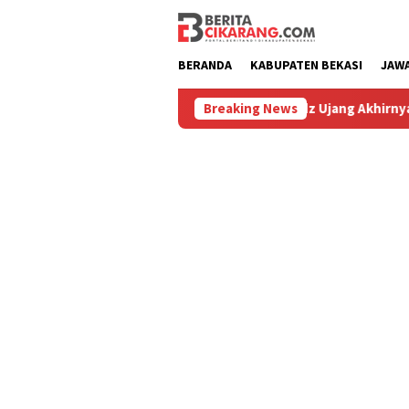
Loncat
ke
konten
BERANDA
KABUPATEN BEKASI
JAW
u
Hilang 5 Bulan, Ustadz Ujang Akhirnya Kembali Meliha
Breaking News