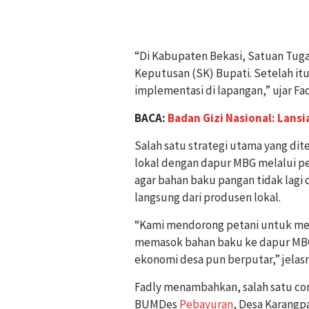
“Di Kabupaten Bekasi, Satuan Tuga
Keputusan (SK) Bupati. Setelah it
implementasi di lapangan,” ujar Fad
BACA:
Badan Gizi Nasional: Lans
Salah satu strategi utama yang d
lokal dengan dapur MBG melalui p
agar bahan baku pangan tidak lagi d
langsung dari produsen lokal.
“Kami mendorong petani untuk men
memasok bahan baku ke dapur MBG. 
ekonomi desa pun berputar,” jelasn
Fadly menambahkan, salah satu con
BUMDes
Pebayuran
, Desa Karangp