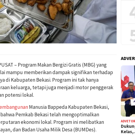
ADVER
SAT – Program Makan Bergizi Gratis (MBG) yang
nilai mampu memberikan dampak signifikan terhadap
a di Kabupaten Bekasi. Program ini tak hanya
raan keluarga, tetapi juga menjadi motor penggerak
n potensi lokal.
embangunan
Manusia Bappeda Kabupaten Bekasi,
n bahwa Pemkab Bekasi telah mengoptimalkan
utaran ekonomi lokal. Program ini melibatkan
ADVETOR
Dukun
layan, dan Badan Usaha Milik Desa (BUMDes).
Kelas