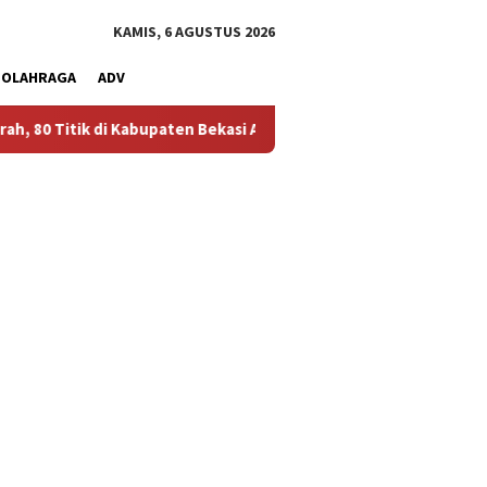
KAMIS, 6 AGUSTUS 2026
OLAHRAGA
ADV
upaten Bekasi Alami Krisis Air Bersih
Bikin Polusi Debu, 