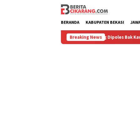
Loncat
ke
konten
BERANDA
KABUPATEN BEKASI
JAW
uru
Pasar Baru Cikarang Dipoles Bak Kawasan Braga, Sa
Breaking News