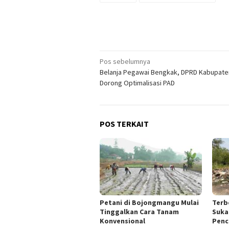
Navigasi
Pos sebelumnya
Belanja Pegawai Bengkak, DPRD Kabupate
pos
Dorong Optimalisasi PAD
POS TERKAIT
Petani di Bojongmangu Mulai
Terb
Tinggalkan Cara Tanam
Suka
Konvensional
Penc