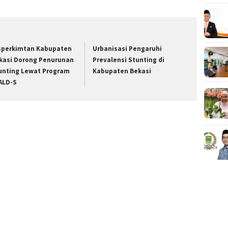
sperkimtan Kabupaten
Urbanisasi Pengaruhi
kasi Dorong Penurunan
Prevalensi Stunting di
unting Lewat Program
Kabupaten Bekasi
ALD-S