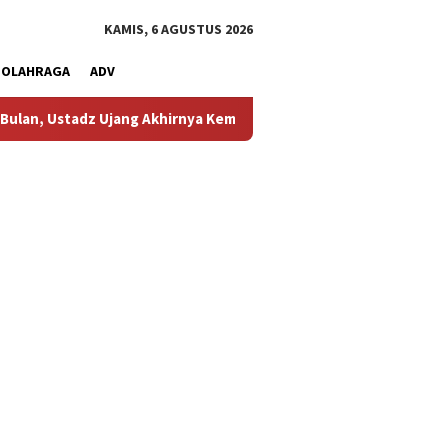
KAMIS, 6 AGUSTUS 2026
OLAHRAGA
ADV
jang Akhirnya Kembali Melihat Motor Kesayangannya
Kemar