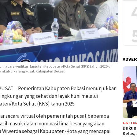
ADVER
iri acara verifikasi lanjutan Kabupaten/Kota Sehat (KKS) tahun 2025 di
mkab Cikarang Pusat, Kabupaten Bekasi.
USAT – Pemerintah Kabupaten Bekasi menunjukkan
gkungan yang sehat dan layak huni melalui
paten/Kota Sehat (KKS) tahun 2025.
elar secara virtual oleh pemerintah pusat beberapa
asil masuk dalam nominasi lima besar yang akan
ADVETOR
Dukun
a Wiwerda sebagai Kabupaten-Kota yang mencapai
Kelas