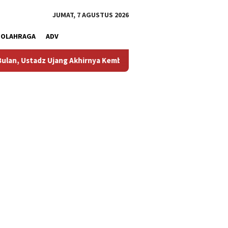
JUMAT, 7 AGUSTUS 2026
OLAHRAGA
ADV
ng Akhirnya Kembali Melihat Motor Kesayangannya
Kemarau