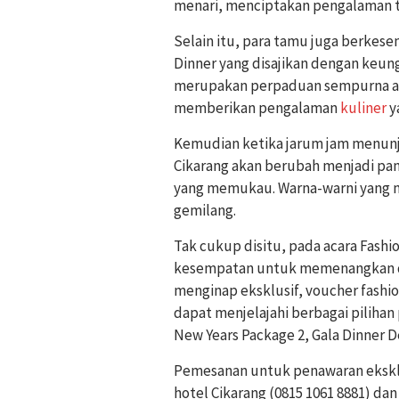
menari, menciptakan pengalaman t
Selain itu, para tamu juga berke
Dinner yang disajikan dengan keu
merupakan perpaduan sempurna a
memberikan pengalaman
kuliner
y
Kemudian ketika jarum jam menunju
Cikarang akan berubah menjadi pa
yang memukau. Warna-warni yang 
gemilang.
Tak cukup disitu, pada acara Fashi
kesempatan untuk memenangkan do
menginap eksklusif, voucher fashio
dapat menjelajahi berbagai pilihan
New Years Package 2, Gala Dinner D
Pemesanan untuk penawaran eksklus
hotel Cikarang (0815 1061 8881) dan