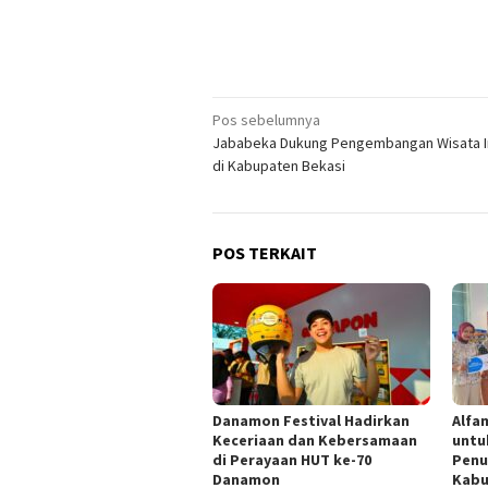
Navigasi
Pos sebelumnya
Jababeka Dukung Pengembangan Wisata I
pos
di Kabupaten Bekasi
POS TERKAIT
Danamon Festival Hadirkan
Alfam
Keceriaan dan Kebersamaan
untu
di Perayaan HUT ke-70
Penu
Danamon
Kabu