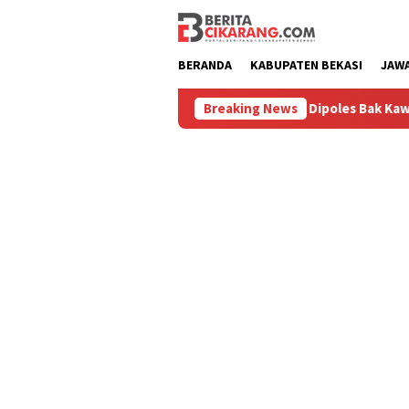
Loncat
ke
konten
BERANDA
KABUPATEN BEKASI
JAW
ru
Pasar Baru Cikarang Dipoles Bak Kawasan Braga, Sam
Breaking News