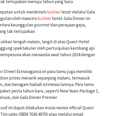
ak terlupakan menuju tahun yang baru.
sempatan untuk menikmati
kuliner
lezat melalui Gala
nggulan oleh maestro
kuliner
hotel. Gala Dinner ini
ntara keunggulan
gourmet
dan perayaan gaya,
ang tak terlupakan.
kkan tengah malam, langit di atas Quest Hotel
nggung spektakuler oleh pertunjukan kembang api
mempesona akan menandai awal tahun 2024 dengan
on Street Extravaganza ini para tamu juga memiliki
or prizes menarik sepanjang malam, termasuk
n, dan beragam hadiah istimewa lainnya. Para tamu
 paket pesta tahun baru, seperti New Years Package 1,
eluxe, dan Gala Dinner Premier.
if ini dapat dilakukan mulai nomor official Quest
 Tim sales (0858 7636 4970) atau melalui email