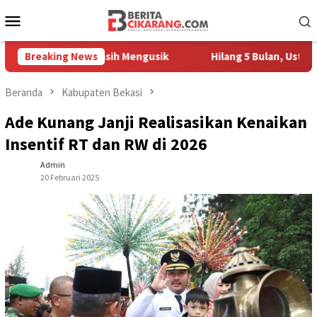
Loncat
Menu
ke
Mobile
konten
Pedagang Masih Mengusik
Breaking News
Hilang 5 Bulan, Ustadz Ujang A
Beranda
Kabupaten Bekasi
Ade Kunang Janji Realisasikan Kenaikan
Insentif RT dan RW di 2026
Admin
20 Februari 2025