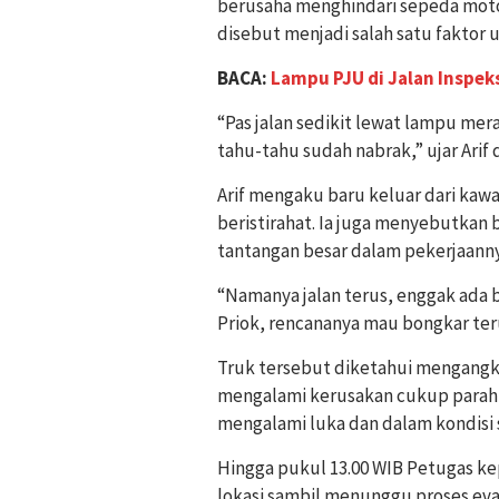
berusaha menghindari sepeda moto
disebut menjadi salah satu faktor
BACA:
Lampu PJU di Jalan Inspek
“Pas jalan sedikit lewat lampu mera
tahu-tahu sudah nabrak,” ujar Arif d
Arif mengaku baru keluar dari kaw
beristirahat. Ia juga menyebutkan 
tantangan besar dalam pekerjaannya
“Namanya jalan terus, enggak ada 
Priok, rencananya mau bongkar teru
Truk tersebut diketahui mengangk
mengalami kerusakan cukup parah d
mengalami luka dan dalam kondisi 
Hingga pukul 13.00 WIB Petugas ke
lokasi sambil menunggu proses ev