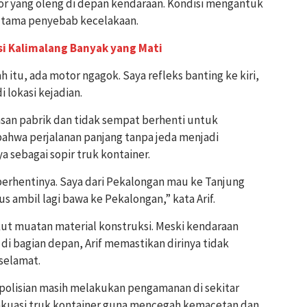
r yang oleng di depan kendaraan. Kondisi mengantuk
 utama penyebab kecelakaan.
si Kalimalang Banyak yang Mati
h itu, ada motor ngagok. Saya refleks banting ke kiri,
i lokasi kejadian.
asan pabrik dan tidak sempat berhenti untuk
bahwa perjalanan panjang tanpa jeda menjadi
 sebagai sopir truk kontainer.
berhentinya. Saya dari Pekalongan mau ke Tanjung
s ambil lagi bawa ke Pekalongan,” kata Arif.
ut muatan material konstruksi. Meski kendaraan
i bagian depan, Arif memastikan dirinya tidak
selamat.
polisian masih melakukan pengamanan di sekitar
akuasi truk kontainer guna mencegah kemacetan dan