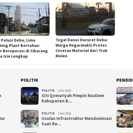
Tegal Danas Darurat Debu:
n Polusi Debu, Lima
Warga Hegarmukti Protes
hing Plant Bertahun-
Ceceran Material dari Truk
n Beroperasi di Cikarang
Molen
a Izin Lengkap
POLITIK
PENDID
POLITIK
2 Mei 2026
n
Siti Qomariyah Pimpin NasDem
Kabupaten B…
POLITIK
2 Mei 2026
lur
Usulan Infrastruktur Mendominasi
Saat Re…