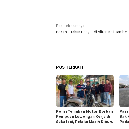
Navigasi
Pos sebelumnya
Bocah 7 Tahun Hanyut di Aliran Kali Jambe
pos
POS TERKAIT
Polisi Temukan Motor Korban
Pasa
Penipuan Lowongan Kerja di
Bak 
Sukatani, Pelaku Masih Diburu
Peda