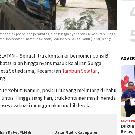
V menabrak pohon dan pembatas jalan hingga nyaris masuk ke aliran Sungai
darma, Kecamatan Tambun Selatan, Kabupaten Bekasi, Rabu (14/01) siang.
TAN – Sebuah truk kontainer bernomor polisi B
ADVER
tas jalan hingga nyaris masuk ke aliran Sungai
di Desa Setiadarma, Kecamatan
Tambun Selatan
,
ng.
n tersebut. Namun, posisi truk yang melintang di bahu
lintas. Hingga siang hari, truk kontainer masih berada
roses evakuasi menggunakan mobil derek.
ADVETOR
Dukun
Kelas
lian Kabel PLN di
Jalur Mudik Kabupaten