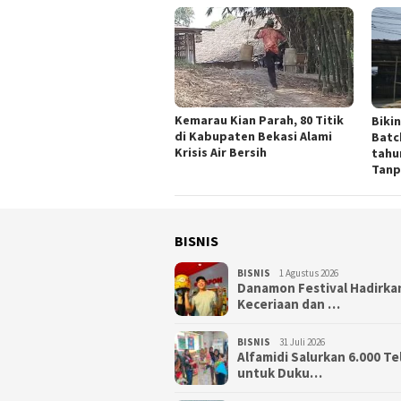
Kemarau Kian Parah, 80 Titik
Biki
di Kabupaten Bekasi Alami
Batc
Krisis Air Bersih
tahu
Tanp
BISNIS
BISNIS
1 Agustus 2026
Danamon Festival Hadirka
Keceriaan dan …
BISNIS
31 Juli 2026
Alfamidi Salurkan 6.000 Te
untuk Duku…