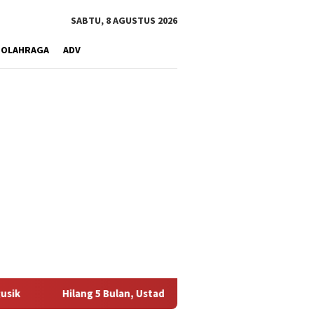
SABTU, 8 AGUSTUS 2026
OLAHRAGA
ADV
ang 5 Bulan, Ustadz Ujang Akhirnya Kembali Melihat Motor Kesay