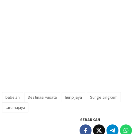
babelan
Destinasi wisata
hurip jaya
Sunge Jingkem
tarumajaya
SEBARKAN