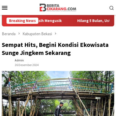
Loncat
Menu
ke
Mobile
konten
edagang Masih Mengusik
Breaking News
Hilang 5 Bulan, Ustadz Ujang Ak
Beranda
Kabupaten Bekasi
Sempat Hits, Begini Kondisi Ekowisata
Sunge Jingkem Sekarang
Admin
26 Desember 2024