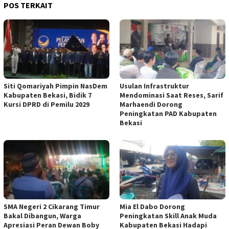
POS TERKAIT
Siti Qomariyah Pimpin NasDem
Usulan Infrastruktur
Kabupaten Bekasi, Bidik 7
Mendominasi Saat Reses, Sarif
Kursi DPRD di Pemilu 2029
Marhaendi Dorong
Peningkatan PAD Kabupaten
Bekasi
SMA Negeri 2 Cikarang Timur
Mia El Dabo Dorong
Bakal Dibangun, Warga
Peningkatan Skill Anak Muda
Apresiasi Peran Dewan Boby
Kabupaten Bekasi Hadapi