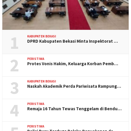
1
KABUPATEN BEKASI
DPRD Kabupaten Bekasi Minta Inspektorat …
2
PERISTIWA
Protes Vonis Hakim, Keluarga Korban Pemb…
3
KABUPATEN BEKASI
Naskah Akademik Perda Pariwisata Rampung…
4
PERISTIWA
Remaja 16 Tahun Tewas Tenggelam di Bendu…
PERISTIWA