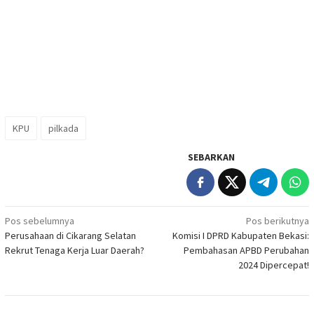
KPU
pilkada
SEBARKAN
Navigasi
Pos sebelumnya
Pos berikutnya
Perusahaan di Cikarang Selatan
Komisi I DPRD Kabupaten Bekasi:
pos
Rekrut Tenaga Kerja Luar Daerah?
Pembahasan APBD Perubahan
2024 Dipercepat!