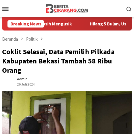
Loncat
Menu
ke
Mobile
konten
Pedagang Masih Mengusik
Breaking News
Hilang 5 Bulan, Ustadz Ujang A
Beranda
Politik
Coklit Selesai, Data Pemilih Pilkada
Kabupaten Bekasi Tambah 58 Ribu
Orang
Admin
26 Juli 2024