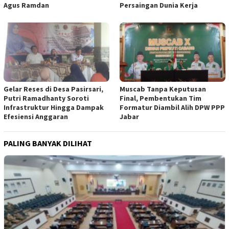
Agus Ramdan
Persaingan Dunia Kerja
Gelar Reses di Desa Pasirsari,
Muscab Tanpa Keputusan
Putri Ramadhanty Soroti
Final, Pembentukan Tim
Infrastruktur Hingga Dampak
Formatur Diambil Alih DPW PPP
Efesiensi Anggaran
Jabar
PALING BANYAK DILIHAT