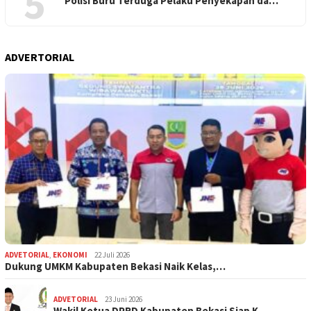
5
Polisi Buru Terduga Pelaku Penyekapan da…
ADVERTORIAL
ADVETORIAL
,
EKONOMI
22 Juli 2026
Dukung UMKM Kabupaten Bekasi Naik Kelas,…
ADVETORIAL
23 Juni 2026
Wakil Ketua DPRD Kabupaten Bekasi Siap K…