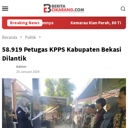
Loncat
Menu
ke
Mobile
konten
or Kesayangannya
Breaking News
Kemarau Kian Parah, 80 Titik di Kabupaten
Beranda
Politik
58.919 Petugas KPPS Kabupaten Bekasi
Dilantik
Admin
25 Januari 2024