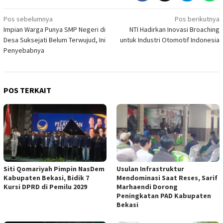
Navigasi
Pos sebelumnya
Pos berikutnya
Impian Warga Punya SMP Negeri di
NTI Hadirkan Inovasi Broaching
pos
Desa Suksejati Belum Terwujud, Ini
untuk Industri Otomotif Indonesia
Penyebabnya
POS TERKAIT
Siti Qomariyah Pimpin NasDem
Usulan Infrastruktur
Kabupaten Bekasi, Bidik 7
Mendominasi Saat Reses, Sarif
Kursi DPRD di Pemilu 2029
Marhaendi Dorong
Peningkatan PAD Kabupaten
Bekasi