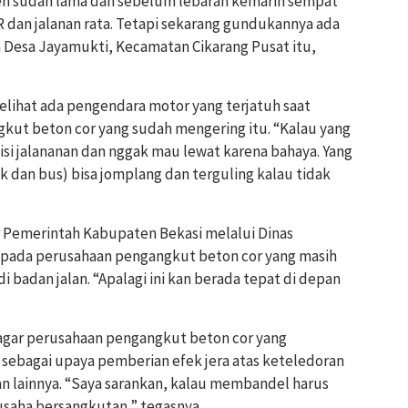
n sudah lama dan sebelum lebaran kemarin sempat
R dan jalanan rata. Tetapi sekarang gundukannya ada
ga Desa Jayamukti, Kecamatan Cikarang Pusat itu,
lihat ada pengendara motor yang terjatuh saat
kut beton cor yang sudah mengering itu. “Kalau yang
disi jalananan dan nggak mau lewat karena bahaya. Yang
uk dan bus) bisa jomplang dan terguling kalau tidak
r Pemerintah Kabupaten Bekasi melalui Dinas
pada perusahaan pengangkut beton cor yang masih
 badan jalan. “Apalagi ini kan berada tepat di depan
 agar perusahaan pengangkut beton cor yang
 sebagai upaya pemberian efek jera atas keteledoran
 lainnya. “Saya sarankan, kalau membandel harus
 usaha bersangkutan,” tegasnya.