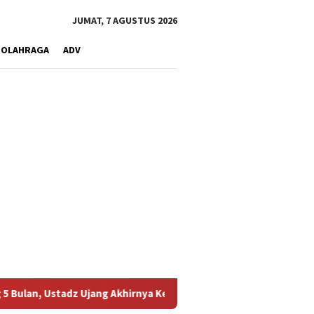
JUMAT, 7 AGUSTUS 2026
OLAHRAGA
ADV
z Ujang Akhirnya Kembali Melihat Motor Kesayangannya
Ke