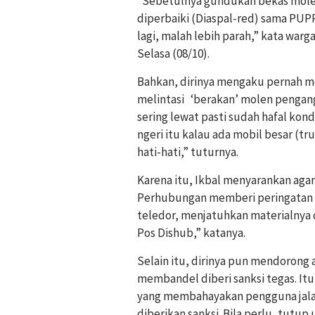
“Sebetulnya gundukan bekas mole
diperbaiki (Diaspal-red) sama PUP
lagi, malah lebih parah,” kata war
Selasa (08/10).
Bahkan, dirinya mengaku pernah me
melintasi ‘berakan’ molen pengang
sering lewat pasti sudah hafal kon
ngeri itu kalau ada mobil besar (tr
hati-hati,” tuturnya.
Karena itu, Ikbal menyarankan aga
Perhubungan memberi peringatan 
teledor, menjatuhkan materialnya di
Pos Dishub,” katanya.
Selain itu, dirinya pun mendorong
membandel diberi sanksi tegas. Itu
yang membahayakan pengguna jalan
diberikan sanksi. Bila perlu, tutup