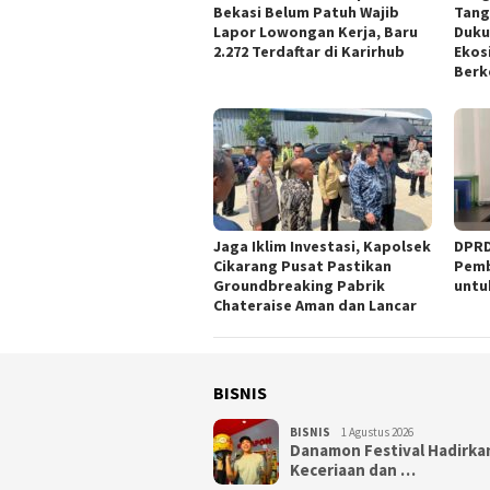
Bekasi Belum Patuh Wajib
Tang
Lapor Lowongan Kerja, Baru
Duku
2.272 Terdaftar di Karirhub
Ekos
Berk
Jaga Iklim Investasi, Kapolsek
DPRD
Cikarang Pusat Pastikan
Pemb
Groundbreaking Pabrik
untu
Chateraise Aman dan Lancar
BISNIS
BISNIS
1 Agustus 2026
Danamon Festival Hadirka
Keceriaan dan …