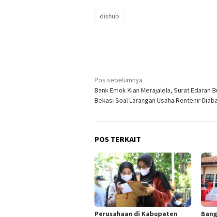
dishub
Navigasi
Pos sebelumnya
Bank Emok Kian Merajalela, Surat Edaran B
pos
Bekasi Soal Larangan Usaha Rentenir Diab
POS TERKAIT
Perusahaan di Kabupaten
Bang