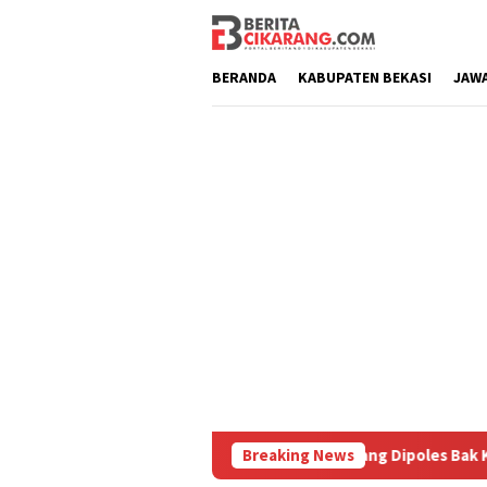
Loncat
ke
konten
BERANDA
KABUPATEN BEKASI
JAW
 Diburu
Pasar Baru Cikarang Dipoles Bak Kawasan Braga,
Breaking News