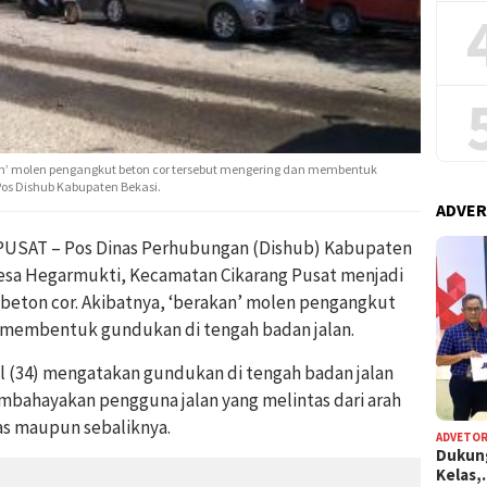
n’ molen pengangkut beton cor tersebut mengering dan membentuk
Pos Dishub Kabupaten Bekasi.
ADVER
USAT – Pos Dinas Perhubungan (Dishub) Kabupaten
 Desa Hegarmukti, Kecamatan Cikarang Pusat menjadi
beton cor. Akibatnya, ‘berakan’ molen pengangkut
 membentuk gundukan di tengah badan jalan.
al (34) mengatakan gundukan di tengah badan jalan
mbahayakan pengguna jalan yang melintas dari arah
s maupun sebaliknya.
ADVETOR
Dukun
Kelas