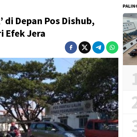
PALIN
’ di Depan Pos Dishub,
i Efek Jera