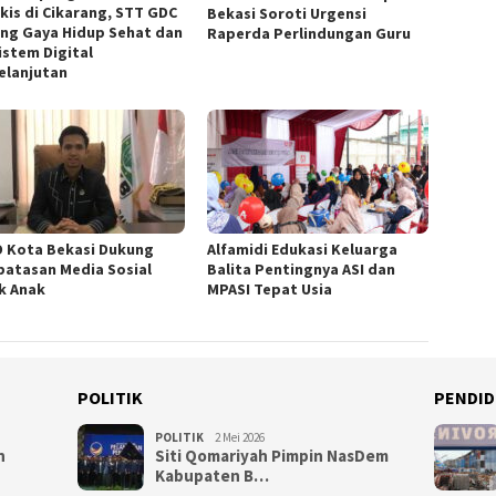
kis di Cikarang, STT GDC
Bekasi Soroti Urgensi
ng Gaya Hidup Sehat dan
Raperda Perlindungan Guru
istem Digital
elanjutan
 Kota Bekasi Dukung
Alfamidi Edukasi Keluarga
atasan Media Sosial
Balita Pentingnya ASI dan
k Anak
MPASI Tepat Usia
POLITIK
PENDID
POLITIK
2 Mei 2026
n
Siti Qomariyah Pimpin NasDem
Kabupaten B…