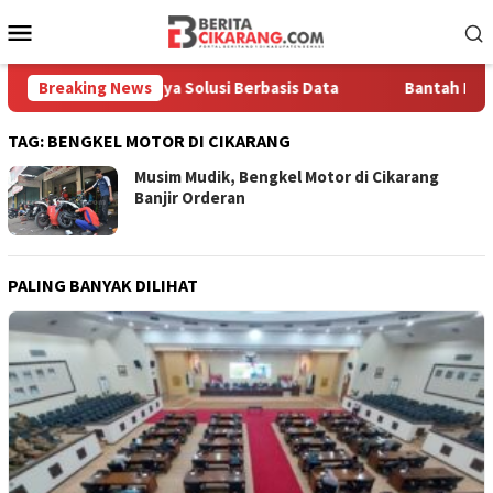
Loncat
Menu
ke
Mobile
konten
kankan Pentingnya Solusi Berbasis Data
Breaking News
Bantah Disebut A
TAG:
BENGKEL MOTOR DI CIKARANG
Musim Mudik, Bengkel Motor di Cikarang
Banjir Orderan
PALING BANYAK DILIHAT