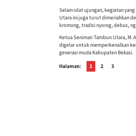
Selain silat ujungan, kegiatan ya
Utara ini juga turut dimeriahkan d
kromong, tradisi nyorog, debus, ng
Ketua Seniman Tambun Utara, M. A
digelar untuk memperkenalkan ke
generasi muda Kabupaten Bekasi.
Halaman:
1
2
3