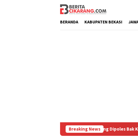
Loncat
ke
konten
BERANDA
KABUPATEN BEKASI
JAW
 Diburu
Pasar Baru Cikarang Dipoles Bak Kawasan Braga
Breaking News