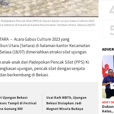
i Padepokan Pencak Silat (PPS) Ki Sayan dalam acara Gabus Culture 2023
a (Setara) di halaman kantor Kecamatan Tambun Utara, Selasa (18/07)
RA – Acara Gabus Culture 2023 yang
bun Utara (Setara) di halaman kantor Kecamatan
ADVER
lasa (18/07) dimeriahkan atraksi silat ujungan.
an anak-anak dari Padepokan Pencak Silat (PPS) Ki
gkasan ujungan, pencak silat dengan senjata
 dan berkembang di Bekasi.
ri Ujungan Bekasi
Usai Raih WBTb, Ujungan
ADVETOR
kses Tampil di Festival
Bekasi Disiapkan Jadi
Dukun
ma Gunung XXV
Magnet Wisata Budaya
Kelas