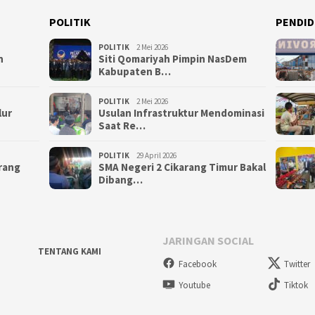
POLITIK
PENDID
POLITIK
2 Mei 2026
n
Siti Qomariyah Pimpin NasDem
Kabupaten B…
POLITIK
2 Mei 2026
lur
Usulan Infrastruktur Mendominasi
Saat Re…
POLITIK
29 April 2026
arang
SMA Negeri 2 Cikarang Timur Bakal
Dibang…
JARINGAN SOCIAL
TENTANG KAMI
Facebook
Twitter
Youtube
Tiktok