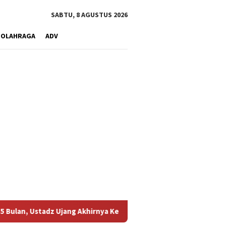
SABTU, 8 AGUSTUS 2026
OLAHRAGA
ADV
dz Ujang Akhirnya Kembali Melihat Motor Kesayangannya
K