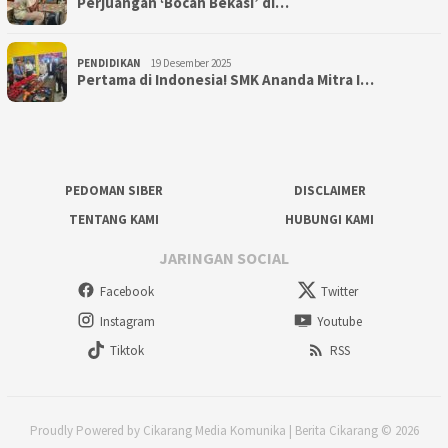
Perjuangan ‘Bocah Bekasi’ di…
PENDIDIKAN
19 Desember 2025
Pertama di Indonesia! SMK Ananda Mitra I…
PEDOMAN SIBER
DISCLAIMER
TENTANG KAMI
HUBUNGI KAMI
JARINGAN SOCIAL
Facebook
Twitter
Instagram
Youtube
Tiktok
RSS
Proudly Powered by Cikarang Media Komunika | Berita Cikarang © 2026