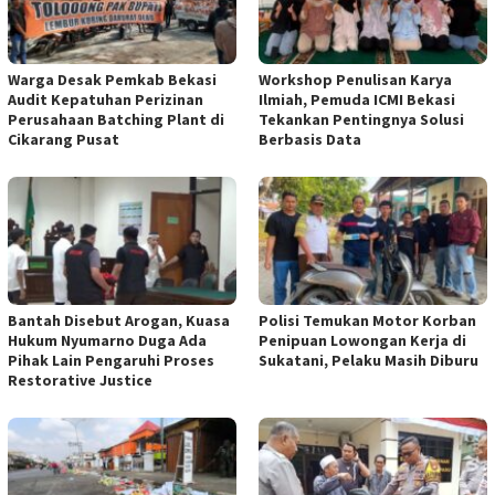
Warga Desak Pemkab Bekasi
Workshop Penulisan Karya
Audit Kepatuhan Perizinan
Ilmiah, Pemuda ICMI Bekasi
Perusahaan Batching Plant di
Tekankan Pentingnya Solusi
Cikarang Pusat
Berbasis Data
Bantah Disebut Arogan, Kuasa
Polisi Temukan Motor Korban
Hukum Nyumarno Duga Ada
Penipuan Lowongan Kerja di
Pihak Lain Pengaruhi Proses
Sukatani, Pelaku Masih Diburu
Restorative Justice