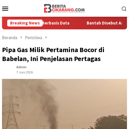
Loncat
Menu
ke
Mobile
konten
ya Solusi Berbasis Data
Breaking News
Bantah Disebut Arogan, Kuasa H
Beranda
Peristiwa
Pipa Gas Milik Pertamina Bocor di
Babelan, Ini Penjelasan Pertagas
Admin
7 Juni 2026