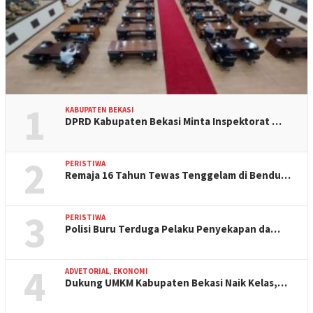
1
KABUPATEN BEKASI
DPRD Kabupaten Bekasi Minta Inspektorat …
2
PERISTIWA
Remaja 16 Tahun Tewas Tenggelam di Bendu…
3
PERISTIWA
Polisi Buru Terduga Pelaku Penyekapan da…
4
ADVETORIAL
,
EKONOMI
Dukung UMKM Kabupaten Bekasi Naik Kelas,…