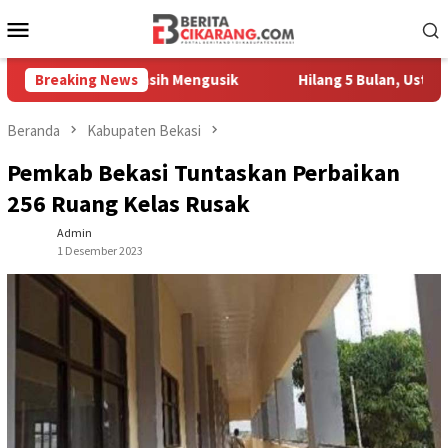
Loncat
Menu
ke
Mobile
konten
Pedagang Masih Mengusik
Breaking News
Hilang 5 Bulan, Ustadz Ujang A
Beranda
Kabupaten Bekasi
Pemkab Bekasi Tuntaskan Perbaikan
256 Ruang Kelas Rusak
Admin
1 Desember 2023