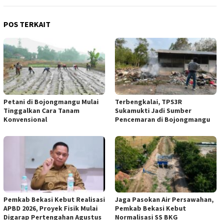
POS TERKAIT
Petani di Bojongmangu Mulai
Terbengkalai, TPS3R
Tinggalkan Cara Tanam
Sukamukti Jadi Sumber
Konvensional
Pencemaran di Bojongmangu
Pemkab Bekasi Kebut Realisasi
Jaga Pasokan Air Persawahan,
APBD 2026, Proyek Fisik Mulai
Pemkab Bekasi Kebut
Digarap Pertengahan Agustus
Normalisasi SS BKG