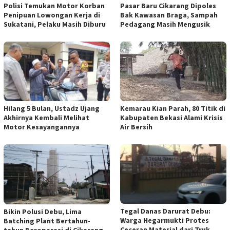
Polisi Temukan Motor Korban
Pasar Baru Cikarang Dipoles
Penipuan Lowongan Kerja di
Bak Kawasan Braga, Sampah
Sukatani, Pelaku Masih Diburu
Pedagang Masih Mengusik
Hilang 5 Bulan, Ustadz Ujang
Kemarau Kian Parah, 80 Titik di
Akhirnya Kembali Melihat
Kabupaten Bekasi Alami Krisis
Motor Kesayangannya
Air Bersih
Tegal Danas Darurat Debu:
Bikin Polusi Debu, Lima
Warga Hegarmukti Protes
Batching Plant Bertahun-
Ceceran Material dari Truk
tahun Beroperasi di Cikarang