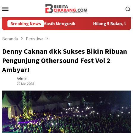
Loncat
Menu
ke
Mobile
konten
h Pedagang Masih Mengusik
Breaking News
Hilang 5 Bulan, Ustadz Ujang
Beranda
Peristiwa
Denny Caknan dkk Sukses Bikin Ribuan
Pengunjung Othersound Fest Vol 2
Ambyar!
Admin
22 Mei 2023