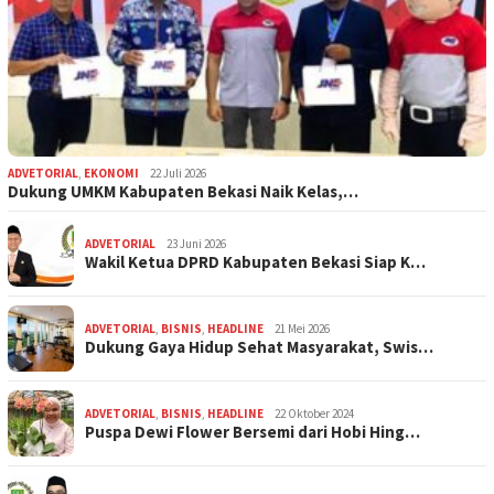
ADVETORIAL
,
EKONOMI
22 Juli 2026
Dukung UMKM Kabupaten Bekasi Naik Kelas,…
ADVETORIAL
23 Juni 2026
Wakil Ketua DPRD Kabupaten Bekasi Siap K…
ADVETORIAL
,
BISNIS
,
HEADLINE
21 Mei 2026
Dukung Gaya Hidup Sehat Masyarakat, Swis…
ADVETORIAL
,
BISNIS
,
HEADLINE
22 Oktober 2024
Puspa Dewi Flower Bersemi dari Hobi Hing…