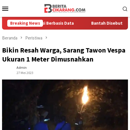
Loncat
Menu
ke
Mobile
konten
gnya Solusi Berbasis Data
Breaking News
Bantah Disebut Arogan, Kuasa
Beranda
Peristiwa
Bikin Resah Warga, Sarang Tawon Vespa
Ukuran 1 Meter Dimusnahkan
Admin
27 Mei 2023