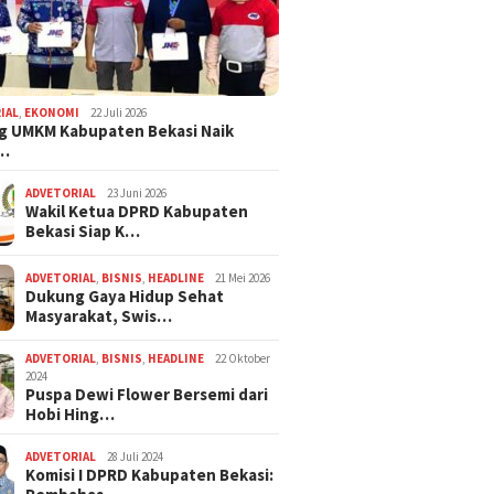
IAL
,
EKONOMI
22 Juli 2026
g UMKM Kabupaten Bekasi Naik
,…
ADVETORIAL
23 Juni 2026
Wakil Ketua DPRD Kabupaten
Bekasi Siap K…
ADVETORIAL
,
BISNIS
,
HEADLINE
21 Mei 2026
Dukung Gaya Hidup Sehat
Masyarakat, Swis…
ADVETORIAL
,
BISNIS
,
HEADLINE
22 Oktober
2024
Puspa Dewi Flower Bersemi dari
Hobi Hing…
ADVETORIAL
28 Juli 2024
Komisi I DPRD Kabupaten Bekasi: