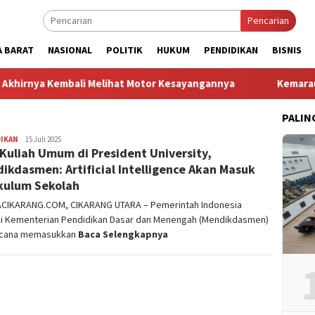
Pencarian
A BARAT
NASIONAL
POLITIK
HUKUM
PENDIDIKAN
BISNIS
irnya Kembali Melihat Motor Kesayangannya
Kemarau Kian 
PALIN
DIKAN
admin
15 Juli 2025
 Kuliah Umum di President University,
ikdasmen: Artificial Intelligence Akan Masuk
kulum Sekolah
ACIKARANG.COM, CIKARANG UTARA – Pemerintah Indonesia
ui Kementerian Pendidikan Dasar dan Menengah (Mendikdasmen)
cana memasukkan
Baca Selengkapnya