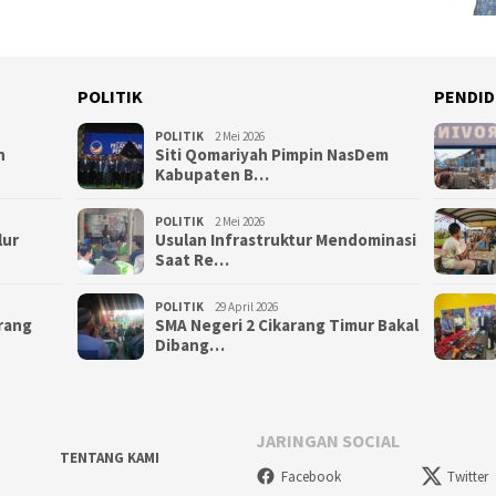
POLITIK
PENDID
POLITIK
2 Mei 2026
n
Siti Qomariyah Pimpin NasDem
Kabupaten B…
POLITIK
2 Mei 2026
lur
Usulan Infrastruktur Mendominasi
Saat Re…
POLITIK
29 April 2026
arang
SMA Negeri 2 Cikarang Timur Bakal
Dibang…
JARINGAN SOCIAL
TENTANG KAMI
Facebook
Twitter