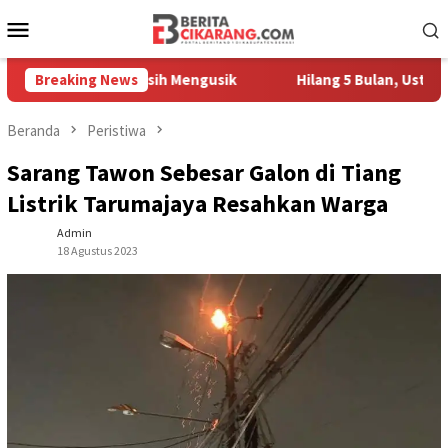
Loncat
Menu
ke
Mobile
konten
edagang Masih Mengusik
Breaking News
Hilang 5 Bulan, Ustadz Ujang A
Beranda
Peristiwa
Sarang Tawon Sebesar Galon di Tiang
Listrik Tarumajaya Resahkan Warga
Admin
18 Agustus 2023