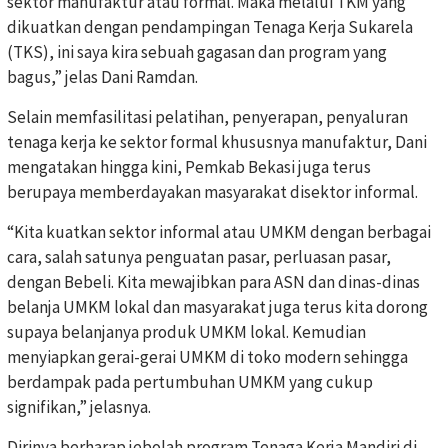
sektor manufaktur atau formal. Maka melalui TKM yang
dikuatkan dengan pendampingan Tenaga Kerja Sukarela
(TKS), ini saya kira sebuah gagasan dan program yang
bagus,” jelas Dani Ramdan.
Selain memfasilitasi pelatihan, penyerapan, penyaluran
tenaga kerja ke sektor formal khususnya manufaktur, Dani
mengatakan hingga kini, Pemkab Bekasi juga terus
berupaya memberdayakan masyarakat disektor informal.
“Kita kuatkan sektor informal atau UMKM dengan berbagai
cara, salah satunya penguatan pasar, perluasan pasar,
dengan Bebeli. Kita mewajibkan para ASN dan dinas-dinas
belanja UMKM lokal dan masyarakat juga terus kita dorong
supaya belanjanya produk UMKM lokal. Kemudian
menyiapkan gerai-gerai UMKM di toko modern sehingga
berdampak pada pertumbuhan UMKM yang cukup
signifikan,” jelasnya.
Dirinya berharap jebolah program Tenaga Kerja Mandiri di