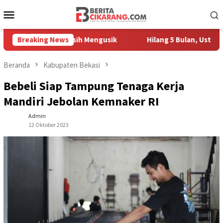
Loncat
Menu
ke
Mobile
konten
edagang Masih Mengusik
Breaking News
Hilang 5 Bulan, Ustadz Ujang Ak
Beranda
Kabupaten Bekasi
Bebeli Siap Tampung Tenaga Kerja
Mandiri Jebolan Kemnaker RI
Admin
12 Oktober 2023